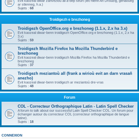
Evit kaozeal diwar zanvezioù all a-bep seurt (lec'hienn An Drouizig, geriaoueg
ar stlenneg, h.a.)
Sujets :
68
Troidigezh e brezhoneg
Troidigezh OpenOffice.org e brezhoneg (1.1.x, 2.x ha 3.x)
Evit kaozeal diwar-benn troidigezh OpenOffice.org e brezhoneg (1.1.x, 2.x ha
3.x)
Sujets :
59
Troidigezh Mozilla Firefox ha Mozilla Thunderbird e
brezhoneg
Evit kaozeal diwar-benn troidigezh Mozilla Firefox ha Mozilla Thunderbird e
brezhoneg
Sujets :
37
Troidigezh meziantoù all (frank a wirioù evit an darn vrasañ
anezho)
Evit kaozeal diwar-benn troidigezh ar meziantoù dre-vras
Sujets :
48
Forum
COL - Correcteur Orthographique Latin - Latin Spell Checker
A forum to talk about our successful Latin Spell Checker COL. Un forum pour
échanger autour du correcteur COL (correcteur orthographique de langue
latine).
Sujets :
18
CONNEXION