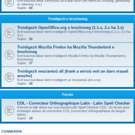
Evit kaozeal diwar zanvezioù all a-bep seurt (lec'hienn An Drouizig, geriaoueg
ar stlenneg, h.a.)
Sujets :
68
Troidigezh e brezhoneg
Troidigezh OpenOffice.org e brezhoneg (1.1.x, 2.x ha 3.x)
Evit kaozeal diwar-benn troidigezh OpenOffice.org e brezhoneg (1.1.x, 2.x ha
3.x)
Sujets :
59
Troidigezh Mozilla Firefox ha Mozilla Thunderbird e
brezhoneg
Evit kaozeal diwar-benn troidigezh Mozilla Firefox ha Mozilla Thunderbird e
brezhoneg
Sujets :
37
Troidigezh meziantoù all (frank a wirioù evit an darn vrasañ
anezho)
Evit kaozeal diwar-benn troidigezh ar meziantoù dre-vras
Sujets :
48
Forum
COL - Correcteur Orthographique Latin - Latin Spell Checker
A forum to talk about our successful Latin Spell Checker COL. Un forum pour
échanger autour du correcteur COL (correcteur orthographique de langue
latine).
Sujets :
18
CONNEXION