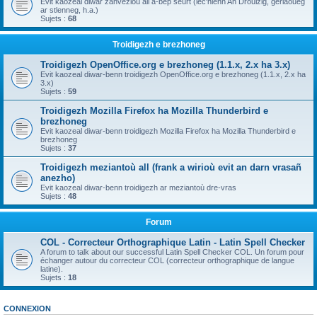
Evit kaozeal diwar zanvezioù all a-bep seurt (lec'hienn An Drouizig, geriaoueg
ar stlenneg, h.a.)
Sujets :
68
Troidigezh e brezhoneg
Troidigezh OpenOffice.org e brezhoneg (1.1.x, 2.x ha 3.x)
Evit kaozeal diwar-benn troidigezh OpenOffice.org e brezhoneg (1.1.x, 2.x ha
3.x)
Sujets :
59
Troidigezh Mozilla Firefox ha Mozilla Thunderbird e
brezhoneg
Evit kaozeal diwar-benn troidigezh Mozilla Firefox ha Mozilla Thunderbird e
brezhoneg
Sujets :
37
Troidigezh meziantoù all (frank a wirioù evit an darn vrasañ
anezho)
Evit kaozeal diwar-benn troidigezh ar meziantoù dre-vras
Sujets :
48
Forum
COL - Correcteur Orthographique Latin - Latin Spell Checker
A forum to talk about our successful Latin Spell Checker COL. Un forum pour
échanger autour du correcteur COL (correcteur orthographique de langue
latine).
Sujets :
18
CONNEXION