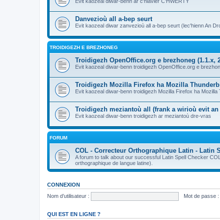
Evit kaozeal diwar-benn ar c'hlavier C'HWERTY
Danvezioù all a-bep seurt
Evit kaozeal diwar zanvezioù all a-bep seurt (lec'hienn An Dro
TROIDIGEZH E BREZHONEG
Troidigezh OpenOffice.org e brezhoneg (1.1.x, 2
Evit kaozeal diwar-benn troidigezh OpenOffice.org e brezhone
Troidigezh Mozilla Firefox ha Mozilla Thunder
Evit kaozeal diwar-benn troidigezh Mozilla Firefox ha Mozill
Troidigezh meziantoù all (frank a wirioù evit a
Evit kaozeal diwar-benn troidigezh ar meziantoù dre-vras
FORUM
COL - Correcteur Orthographique Latin - Latin 
A forum to talk about our successful Latin Spell Checker C
orthographique de langue latine).
CONNEXION
Nom d’utilisateur :
Mot de passe :
QUI EST EN LIGNE ?