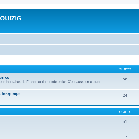
ROUIZIG
SUJETS
aires
56
 et minoritaires de France et du monde entier. C'est aussi un espace
on language
24
SUJETS
51
17