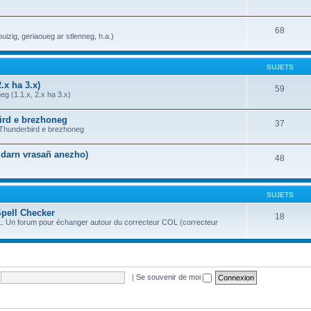
68
uizig, geriaoueg ar stlenneg, h.a.)
SUJETS
.x ha 3.x)
59
g (1.1.x, 2.x ha 3.x)
bird e brezhoneg
37
a Thunderbird e brezhoneg
n darn vrasañ anezho)
48
SUJETS
Spell Checker
18
OL. Un forum pour échanger autour du correcteur COL (correcteur
|
Se souvenir de moi