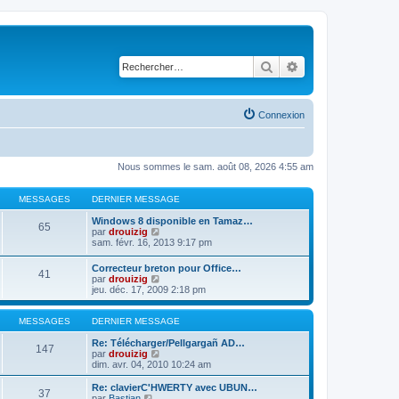
Rechercher
Recherche avancé
Connexion
Nous sommes le sam. août 08, 2026 4:55 am
MESSAGES
DERNIER MESSAGE
Windows 8 disponible en Tamaz…
65
C
par
drouizig
o
sam. févr. 16, 2013 9:17 pm
n
s
Correcteur breton pour Office…
41
u
C
par
drouizig
l
o
jeu. déc. 17, 2009 2:18 pm
t
n
e
s
r
u
MESSAGES
DERNIER MESSAGE
l
l
e
t
Re: Télécharger/Pellgargañ AD…
147
d
e
C
par
drouizig
e
r
o
dim. avr. 04, 2010 10:24 am
r
l
n
n
e
s
Re: clavierC'HWERTY avec UBUN…
i
37
d
u
C
par
Bastian