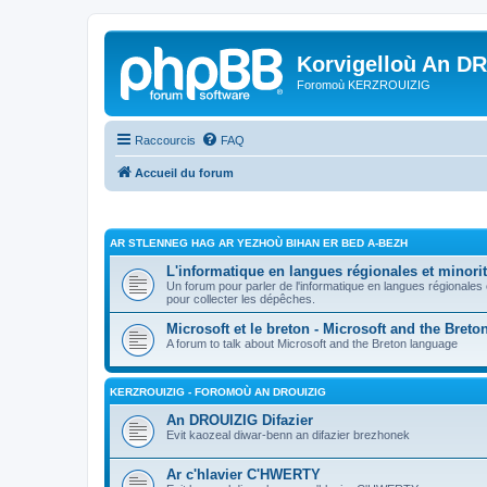
Korvigelloù An D
Foromoù KERZROUIZIG
Raccourcis
FAQ
Accueil du forum
AR STLENNEG HAG AR YEZHOÙ BIHAN ER BED A-BEZH
L'informatique en langues régionales et minorit
Un forum pour parler de l'informatique en langues régionales
pour collecter les dépêches.
Microsoft et le breton - Microsoft and the Bret
A forum to talk about Microsoft and the Breton language
KERZROUIZIG - FOROMOÙ AN DROUIZIG
An DROUIZIG Difazier
Evit kaozeal diwar-benn an difazier brezhonek
Ar c'hlavier C'HWERTY