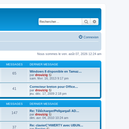
Rechercher
Recherche avancé
Connexion
Nous sommes le ven. août 07, 2026 12:24 am
MESSAGES
DERNIER MESSAGE
Windows 8 disponible en Tamaz…
65
C
par
drouizig
o
sam. févr. 16, 2013 9:17 pm
n
s
Correcteur breton pour Office…
41
u
C
par
drouizig
l
o
jeu. déc. 17, 2009 2:18 pm
t
n
e
s
r
u
MESSAGES
DERNIER MESSAGE
l
l
e
t
Re: Télécharger/Pellgargañ AD…
147
d
e
C
par
drouizig
e
r
o
dim. avr. 04, 2010 10:24 am
r
l
n
n
e
s
Re: clavierC'HWERTY avec UBUN…
i
37
d
u
C
par
Bastian