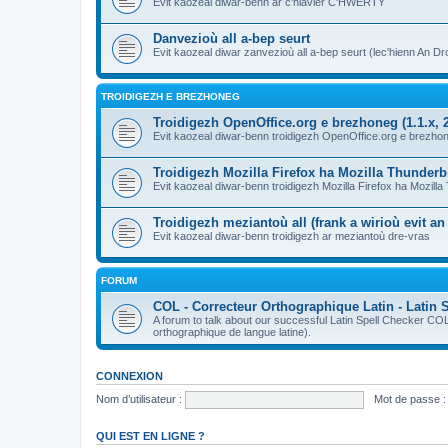
Evit kaozeal diwar-benn ar c'hlavier C'HWERTY
Danvezioù all a-bep seurt
Evit kaozeal diwar zanvezioù all a-bep seurt (lec'hienn An Dro
TROIDIGEZH E BREZHONEG
Troidigezh OpenOffice.org e brezhoneg (1.1.x, 2
Evit kaozeal diwar-benn troidigezh OpenOffice.org e brezhone
Troidigezh Mozilla Firefox ha Mozilla Thunder
Evit kaozeal diwar-benn troidigezh Mozilla Firefox ha Mozill
Troidigezh meziantoù all (frank a wirioù evit a
Evit kaozeal diwar-benn troidigezh ar meziantoù dre-vras
FORUM
COL - Correcteur Orthographique Latin - Latin 
A forum to talk about our successful Latin Spell Checker C
orthographique de langue latine).
CONNEXION
Nom d’utilisateur :
Mot de passe :
QUI EST EN LIGNE ?