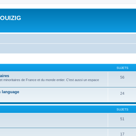
ROUIZIG
SUJETS
aires
56
 et minoritaires de France et du monde entier. C'est aussi un espace
on language
24
SUJETS
51
17