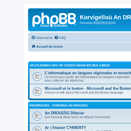
Korvigelloù An D
Foromoù KERZROUIZIG
Raccourcis
FAQ
Accueil du forum
AR STLENNEG HAG AR YEZHOÙ BIHAN ER BED A-BEZH
L'informatique en langues régionales et minorit
Un forum pour parler de l'informatique en langues régionales
pour collecter les dépêches.
Microsoft et le breton - Microsoft and the Bret
A forum to talk about Microsoft and the Breton language
KERZROUIZIG - FOROMOÙ AN DROUIZIG
An DROUIZIG Difazier
Evit kaozeal diwar-benn an difazier brezhonek
Ar c'hlavier C'HWERTY