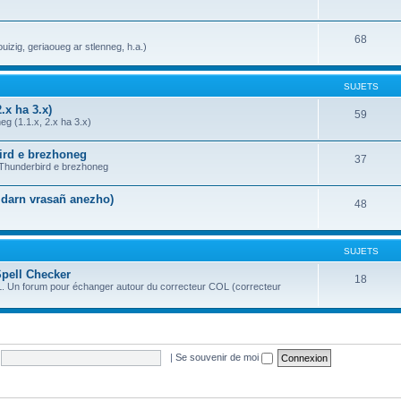
68
uizig, geriaoueg ar stlenneg, h.a.)
SUJETS
.x ha 3.x)
59
g (1.1.x, 2.x ha 3.x)
bird e brezhoneg
37
a Thunderbird e brezhoneg
n darn vrasañ anezho)
48
SUJETS
Spell Checker
18
OL. Un forum pour échanger autour du correcteur COL (correcteur
|
Se souvenir de moi