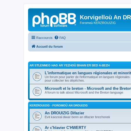
Korvigelloù An D
Foromoù KERZROUIZIG
Raccourcis
FAQ
Accueil du forum
AR STLENNEG HAG AR YEZHOÙ BIHAN ER BED A-BEZH
L'informatique en langues régionales et minorit
Un forum pour parler de l'informatique en langues régionales
pour collecter les dépêches.
Microsoft et le breton - Microsoft and the Bret
A forum to talk about Microsoft and the Breton language
KERZROUIZIG - FOROMOÙ AN DROUIZIG
An DROUIZIG Difazier
Evit kaozeal diwar-benn an difazier brezhonek
Ar c'hlavier C'HWERTY