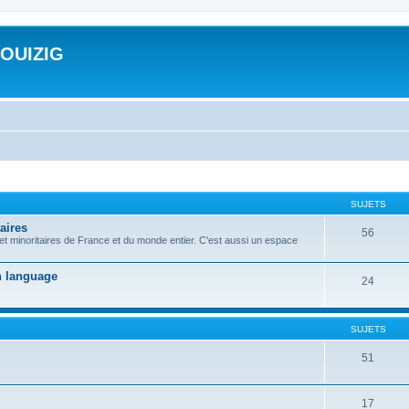
ROUIZIG
SUJETS
aires
56
 et minoritaires de France et du monde entier. C'est aussi un espace
on language
24
SUJETS
51
17