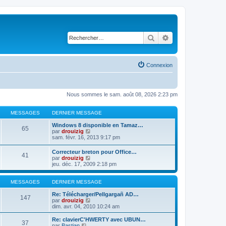
Rechercher
Recherche avancé
Connexion
Nous sommes le sam. août 08, 2026 2:23 pm
MESSAGES
DERNIER MESSAGE
Windows 8 disponible en Tamaz…
65
C
par
drouizig
o
sam. févr. 16, 2013 9:17 pm
n
s
Correcteur breton pour Office…
41
u
C
par
drouizig
l
o
jeu. déc. 17, 2009 2:18 pm
t
n
e
s
r
u
MESSAGES
DERNIER MESSAGE
l
l
e
t
Re: Télécharger/Pellgargañ AD…
147
d
e
C
par
drouizig
e
r
o
dim. avr. 04, 2010 10:24 am
r
l
n
n
e
s
Re: clavierC'HWERTY avec UBUN…
i
37
d
u
C
par
Bastian