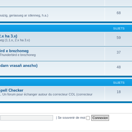
68
uizig, geriaoueg ar stlenneg, h.a.)
SUJETS
.x ha 3.x)
59
g (1.1.x, 2.x ha 3.x)
bird e brezhoneg
37
a Thunderbird e brezhoneg
n darn vrasañ anezho)
48
SUJETS
Spell Checker
18
OL. Un forum pour échanger autour du correcteur COL (correcteur
|
Se souvenir de moi