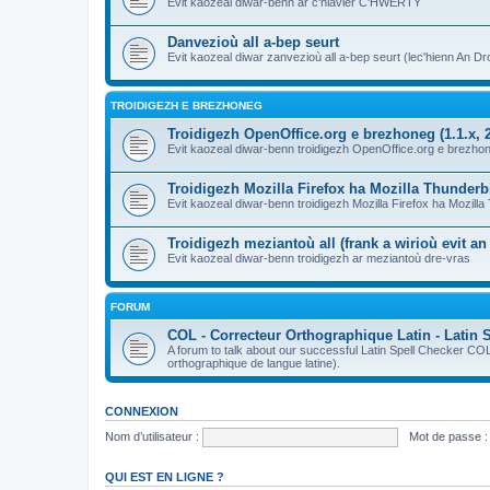
Evit kaozeal diwar-benn ar c'hlavier C'HWERTY
Danvezioù all a-bep seurt
Evit kaozeal diwar zanvezioù all a-bep seurt (lec'hienn An Dro
TROIDIGEZH E BREZHONEG
Troidigezh OpenOffice.org e brezhoneg (1.1.x, 2
Evit kaozeal diwar-benn troidigezh OpenOffice.org e brezhone
Troidigezh Mozilla Firefox ha Mozilla Thunder
Evit kaozeal diwar-benn troidigezh Mozilla Firefox ha Mozill
Troidigezh meziantoù all (frank a wirioù evit a
Evit kaozeal diwar-benn troidigezh ar meziantoù dre-vras
FORUM
COL - Correcteur Orthographique Latin - Latin 
A forum to talk about our successful Latin Spell Checker C
orthographique de langue latine).
CONNEXION
Nom d’utilisateur :
Mot de passe :
QUI EST EN LIGNE ?