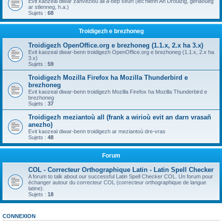
Evit kaozeal diwar zanvezioù all a-bep seurt (lec'hienn An Drouizig, geriaoueg
ar stlenneg, h.a.)
Sujets :
68
Troidigezh e brezhoneg
Troidigezh OpenOffice.org e brezhoneg (1.1.x, 2.x ha 3.x)
Evit kaozeal diwar-benn troidigezh OpenOffice.org e brezhoneg (1.1.x, 2.x ha
3.x)
Sujets :
59
Troidigezh Mozilla Firefox ha Mozilla Thunderbird e
brezhoneg
Evit kaozeal diwar-benn troidigezh Mozilla Firefox ha Mozilla Thunderbird e
brezhoneg
Sujets :
37
Troidigezh meziantoù all (frank a wirioù evit an darn vrasañ
anezho)
Evit kaozeal diwar-benn troidigezh ar meziantoù dre-vras
Sujets :
48
Forum
COL - Correcteur Orthographique Latin - Latin Spell Checker
A forum to talk about our successful Latin Spell Checker COL. Un forum pour
échanger autour du correcteur COL (correcteur orthographique de langue
latine).
Sujets :
18
CONNEXION