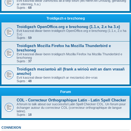
Evit kaozeal diwar zanvezioù all a-bep seurt (lec'hienn An Drouizig, geriaoueg
ar stlenneg, h.a.)
Sujets :
68
Troidigezh e brezhoneg
Troidigezh OpenOffice.org e brezhoneg (1.1.x, 2.x ha 3.x)
Evit kaozeal diwar-benn troidigezh OpenOffice.org e brezhoneg (1.1.x, 2.x ha
3.x)
Sujets :
59
Troidigezh Mozilla Firefox ha Mozilla Thunderbird e
brezhoneg
Evit kaozeal diwar-benn troidigezh Mozilla Firefox ha Mozilla Thunderbird e
brezhoneg
Sujets :
37
Troidigezh meziantoù all (frank a wirioù evit an darn vrasañ
anezho)
Evit kaozeal diwar-benn troidigezh ar meziantoù dre-vras
Sujets :
48
Forum
COL - Correcteur Orthographique Latin - Latin Spell Checker
A forum to talk about our successful Latin Spell Checker COL. Un forum pour
échanger autour du correcteur COL (correcteur orthographique de langue
latine).
Sujets :
18
CONNEXION