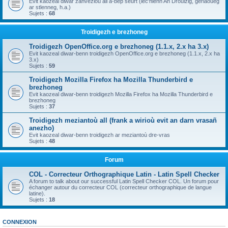
Evit kaozeal diwar zanvezioù all a-bep seurt (lec'hienn An Drouizig, geriaoueg
ar stlenneg, h.a.)
Sujets :
68
Troidigezh e brezhoneg
Troidigezh OpenOffice.org e brezhoneg (1.1.x, 2.x ha 3.x)
Evit kaozeal diwar-benn troidigezh OpenOffice.org e brezhoneg (1.1.x, 2.x ha
3.x)
Sujets :
59
Troidigezh Mozilla Firefox ha Mozilla Thunderbird e
brezhoneg
Evit kaozeal diwar-benn troidigezh Mozilla Firefox ha Mozilla Thunderbird e
brezhoneg
Sujets :
37
Troidigezh meziantoù all (frank a wirioù evit an darn vrasañ
anezho)
Evit kaozeal diwar-benn troidigezh ar meziantoù dre-vras
Sujets :
48
Forum
COL - Correcteur Orthographique Latin - Latin Spell Checker
A forum to talk about our successful Latin Spell Checker COL. Un forum pour
échanger autour du correcteur COL (correcteur orthographique de langue
latine).
Sujets :
18
CONNEXION