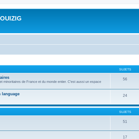
ROUIZIG
SUJETS
aires
56
 et minoritaires de France et du monde entier. C'est aussi un espace
on language
24
SUJETS
51
17