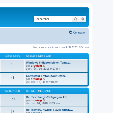
Rechercher
Recherche avancé
Connexion
Nous sommes le sam. août 08, 2026 6:53 am
MESSAGES
DERNIER MESSAGE
Windows 8 disponible en Tamaz…
65
C
par
drouizig
o
sam. févr. 16, 2013 9:17 pm
n
s
Correcteur breton pour Office…
41
u
C
par
drouizig
l
o
jeu. déc. 17, 2009 2:18 pm
t
n
e
s
r
u
MESSAGES
DERNIER MESSAGE
l
l
e
t
Re: Télécharger/Pellgargañ AD…
147
d
e
C
par
drouizig
e
r
o
dim. avr. 04, 2010 10:24 am
r
l
n
n
e
s
Re: clavierC'HWERTY avec UBUN…
i
37
d
u
C
par
Bastian