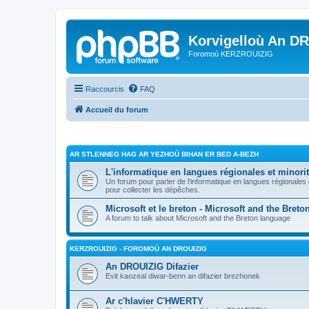
Korvigelloù An D
Foromoù KERZROUIZIG
Raccourcis
FAQ
Accueil du forum
AR STLENNEG HAG AR YEZHOÙ BIHAN ER BED A-BEZH
L'informatique en langues régionales et minorit
Un forum pour parler de l'informatique en langues régionales
pour collecter les dépêches.
Microsoft et le breton - Microsoft and the Bret
A forum to talk about Microsoft and the Breton language
KERZROUIZIG - FOROMOÙ AN DROUIZIG
An DROUIZIG Difazier
Evit kaozeal diwar-benn an difazier brezhonek
Ar c'hlavier C'HWERTY