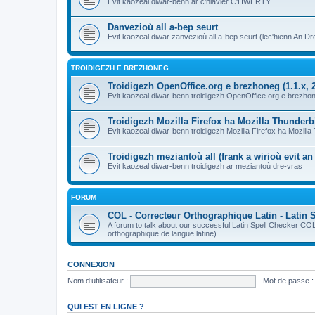
Evit kaozeal diwar-benn ar c'hlavier C'HWERTY
Danvezioù all a-bep seurt
Evit kaozeal diwar zanvezioù all a-bep seurt (lec'hienn An Dro
TROIDIGEZH E BREZHONEG
Troidigezh OpenOffice.org e brezhoneg (1.1.x, 2
Evit kaozeal diwar-benn troidigezh OpenOffice.org e brezhone
Troidigezh Mozilla Firefox ha Mozilla Thunder
Evit kaozeal diwar-benn troidigezh Mozilla Firefox ha Mozill
Troidigezh meziantoù all (frank a wirioù evit a
Evit kaozeal diwar-benn troidigezh ar meziantoù dre-vras
FORUM
COL - Correcteur Orthographique Latin - Latin 
A forum to talk about our successful Latin Spell Checker C
orthographique de langue latine).
CONNEXION
Nom d’utilisateur :
Mot de passe :
QUI EST EN LIGNE ?