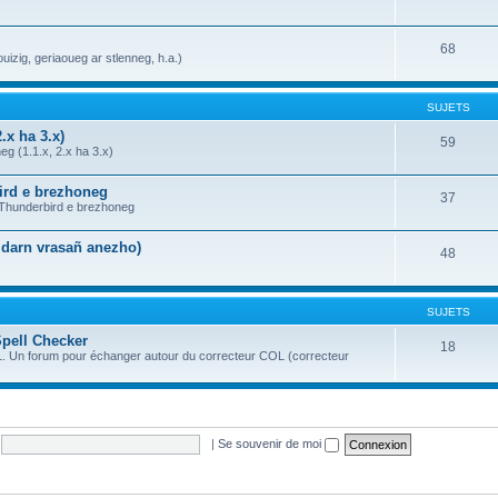
68
uizig, geriaoueg ar stlenneg, h.a.)
SUJETS
.x ha 3.x)
59
g (1.1.x, 2.x ha 3.x)
bird e brezhoneg
37
a Thunderbird e brezhoneg
n darn vrasañ anezho)
48
SUJETS
Spell Checker
18
OL. Un forum pour échanger autour du correcteur COL (correcteur
|
Se souvenir de moi