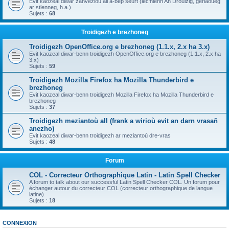
Evit kaozeal diwar zanvezioù all a-bep seurt (lec'hienn An Drouizig, geriaoueg
ar stlenneg, h.a.)
Sujets :
68
Troidigezh e brezhoneg
Troidigezh OpenOffice.org e brezhoneg (1.1.x, 2.x ha 3.x)
Evit kaozeal diwar-benn troidigezh OpenOffice.org e brezhoneg (1.1.x, 2.x ha
3.x)
Sujets :
59
Troidigezh Mozilla Firefox ha Mozilla Thunderbird e
brezhoneg
Evit kaozeal diwar-benn troidigezh Mozilla Firefox ha Mozilla Thunderbird e
brezhoneg
Sujets :
37
Troidigezh meziantoù all (frank a wirioù evit an darn vrasañ
anezho)
Evit kaozeal diwar-benn troidigezh ar meziantoù dre-vras
Sujets :
48
Forum
COL - Correcteur Orthographique Latin - Latin Spell Checker
A forum to talk about our successful Latin Spell Checker COL. Un forum pour
échanger autour du correcteur COL (correcteur orthographique de langue
latine).
Sujets :
18
CONNEXION