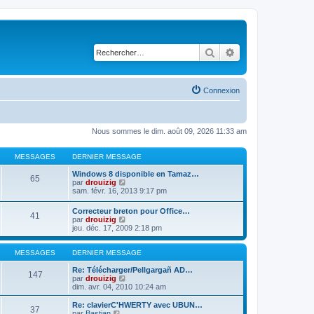
Rechercher
Recherche avancé
Connexion
Nous sommes le dim. août 09, 2026 11:33 am
MESSAGES
DERNIER MESSAGE
Windows 8 disponible en Tamaz…
65
C
par
drouizig
o
sam. févr. 16, 2013 9:17 pm
n
s
Correcteur breton pour Office…
41
u
C
par
drouizig
l
o
jeu. déc. 17, 2009 2:18 pm
t
n
e
s
r
u
MESSAGES
DERNIER MESSAGE
l
l
e
t
Re: Télécharger/Pellgargañ AD…
147
d
e
C
par
drouizig
e
r
o
dim. avr. 04, 2010 10:24 am
r
l
n
n
e
s
Re: clavierC'HWERTY avec UBUN…
i
37
d
u
C
par
Bastian