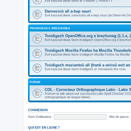
Evit kaozeal diwar-benn ar c'hlavier C'HWERTY
Danvezioù all a-bep seurt
Evit kaozeal diwar zanvezioù all a-bep seurt (lec'hienn An Dro
TROIDIGEZH E BREZHONEG
Troidigezh OpenOffice.org e brezhoneg (1.1.x, 2
Evit kaozeal diwar-benn troidigezh OpenOffice.org e brezhone
Troidigezh Mozilla Firefox ha Mozilla Thunder
Evit kaozeal diwar-benn troidigezh Mozilla Firefox ha Mozill
Troidigezh meziantoù all (frank a wirioù evit a
Evit kaozeal diwar-benn troidigezh ar meziantoù dre-vras
FORUM
COL - Correcteur Orthographique Latin - Latin 
A forum to talk about our successful Latin Spell Checker C
orthographique de langue latine).
CONNEXION
Nom d’utilisateur :
Mot de passe :
QUI EST EN LIGNE ?