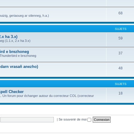
68
uizig, geriaoueg ar stlenneg, h.a.)
SUJETS
.x ha 3.x)
59
g (1.1.x, 2.x ha 3.x)
bird e brezhoneg
37
a Thunderbird e brezhoneg
n darn vrasañ anezho)
48
SUJETS
Spell Checker
18
OL. Un forum pour échanger autour du correcteur COL (correcteur
|
Se souvenir de moi