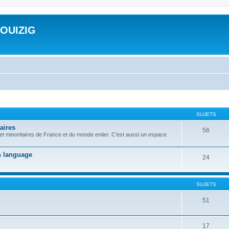
ROUIZIG
SUJETS
aires
56
 et minoritaires de France et du monde entier. C'est aussi un espace
on language
24
SUJETS
51
17