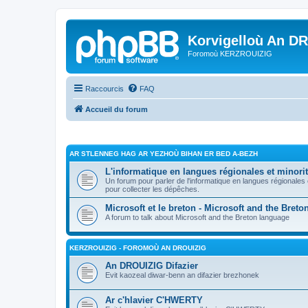
Korvigelloù An D
Foromoù KERZROUIZIG
Raccourcis
FAQ
Accueil du forum
AR STLENNEG HAG AR YEZHOÙ BIHAN ER BED A-BEZH
L'informatique en langues régionales et minorit
Un forum pour parler de l'informatique en langues régionales
pour collecter les dépêches.
Microsoft et le breton - Microsoft and the Bret
A forum to talk about Microsoft and the Breton language
KERZROUIZIG - FOROMOÙ AN DROUIZIG
An DROUIZIG Difazier
Evit kaozeal diwar-benn an difazier brezhonek
Ar c'hlavier C'HWERTY