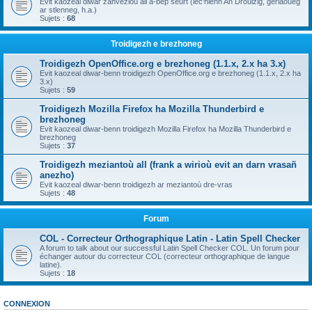
Evit kaozeal diwar zanvezioù all a-bep seurt (lec'hienn An Drouizig, geriaoueg
ar stlenneg, h.a.)
Sujets :
68
Troidigezh e brezhoneg
Troidigezh OpenOffice.org e brezhoneg (1.1.x, 2.x ha 3.x)
Evit kaozeal diwar-benn troidigezh OpenOffice.org e brezhoneg (1.1.x, 2.x ha
3.x)
Sujets :
59
Troidigezh Mozilla Firefox ha Mozilla Thunderbird e
brezhoneg
Evit kaozeal diwar-benn troidigezh Mozilla Firefox ha Mozilla Thunderbird e
brezhoneg
Sujets :
37
Troidigezh meziantoù all (frank a wirioù evit an darn vrasañ
anezho)
Evit kaozeal diwar-benn troidigezh ar meziantoù dre-vras
Sujets :
48
Forum
COL - Correcteur Orthographique Latin - Latin Spell Checker
A forum to talk about our successful Latin Spell Checker COL. Un forum pour
échanger autour du correcteur COL (correcteur orthographique de langue
latine).
Sujets :
18
CONNEXION