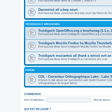
Evit kaozeal diwar-benn ar c'hlavier C'HWERTY
Danvezioù all a-bep seurt
Evit kaozeal diwar zanvezioù all a-bep seurt (lec'hienn An Dro
TROIDIGEZH E BREZHONEG
Troidigezh OpenOffice.org e brezhoneg (1.1.x, 2
Evit kaozeal diwar-benn troidigezh OpenOffice.org e brezhone
Troidigezh Mozilla Firefox ha Mozilla Thunder
Evit kaozeal diwar-benn troidigezh Mozilla Firefox ha Mozill
Troidigezh meziantoù all (frank a wirioù evit a
Evit kaozeal diwar-benn troidigezh ar meziantoù dre-vras
FORUM
COL - Correcteur Orthographique Latin - Latin 
A forum to talk about our successful Latin Spell Checker C
orthographique de langue latine).
CONNEXION
Nom d’utilisateur :
Mot de passe :
QUI EST EN LIGNE ?