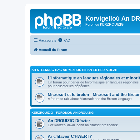
Korvigelloù An D
Foromoù KERZROUIZIG
Raccourcis
FAQ
Accueil du forum
AR STLENNEG HAG AR YEZHOÙ BIHAN ER BED A-BEZH
L'informatique en langues régionales et minorit
Un forum pour parler de l'informatique en langues régionales
pour collecter les dépêches.
Microsoft et le breton - Microsoft and the Bret
A forum to talk about Microsoft and the Breton language
KERZROUIZIG - FOROMOÙ AN DROUIZIG
An DROUIZIG Difazier
Evit kaozeal diwar-benn an difazier brezhonek
Ar c'hlavier C'HWERTY