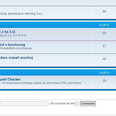
68
uizig, geriaoueg ar stlenneg, h.a.)
SUJETS
.x ha 3.x)
59
g (1.1.x, 2.x ha 3.x)
bird e brezhoneg
37
a Thunderbird e brezhoneg
n darn vrasañ anezho)
48
SUJETS
Spell Checker
18
OL. Un forum pour échanger autour du correcteur COL (correcteur
|
Se souvenir de moi