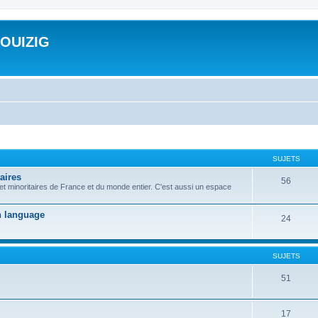
ROUIZIG
SUJETS
aires
56
 et minoritaires de France et du monde entier. C'est aussi un espace
on language
24
SUJETS
51
17