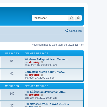
Rechercher
Recherche avancé
Connexion
Nous sommes le sam. août 08, 2026 5:57 am
MESSAGES
DERNIER MESSAGE
Windows 8 disponible en Tamaz…
65
C
par
drouizig
o
sam. févr. 16, 2013 9:17 pm
n
s
Correcteur breton pour Office…
41
u
C
par
drouizig
l
o
jeu. déc. 17, 2009 2:18 pm
t
n
e
s
r
u
MESSAGES
DERNIER MESSAGE
l
l
e
t
Re: Télécharger/Pellgargañ AD…
147
d
e
C
par
drouizig
e
r
o
dim. avr. 04, 2010 10:24 am
r
l
n
n
e
s
Re: clavierC'HWERTY avec UBUN…
i
37
d
u
C
par
Bastian