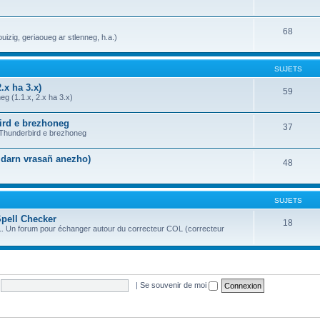
68
uizig, geriaoueg ar stlenneg, h.a.)
SUJETS
.x ha 3.x)
59
g (1.1.x, 2.x ha 3.x)
bird e brezhoneg
37
a Thunderbird e brezhoneg
n darn vrasañ anezho)
48
SUJETS
Spell Checker
18
OL. Un forum pour échanger autour du correcteur COL (correcteur
|
Se souvenir de moi