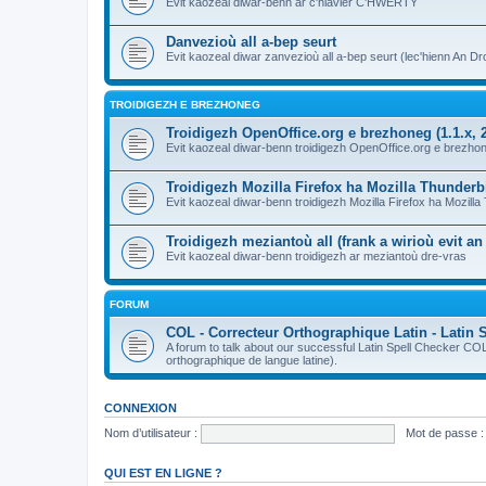
Evit kaozeal diwar-benn ar c'hlavier C'HWERTY
Danvezioù all a-bep seurt
Evit kaozeal diwar zanvezioù all a-bep seurt (lec'hienn An Dro
TROIDIGEZH E BREZHONEG
Troidigezh OpenOffice.org e brezhoneg (1.1.x, 2
Evit kaozeal diwar-benn troidigezh OpenOffice.org e brezhone
Troidigezh Mozilla Firefox ha Mozilla Thunder
Evit kaozeal diwar-benn troidigezh Mozilla Firefox ha Mozill
Troidigezh meziantoù all (frank a wirioù evit a
Evit kaozeal diwar-benn troidigezh ar meziantoù dre-vras
FORUM
COL - Correcteur Orthographique Latin - Latin 
A forum to talk about our successful Latin Spell Checker C
orthographique de langue latine).
CONNEXION
Nom d’utilisateur :
Mot de passe :
QUI EST EN LIGNE ?