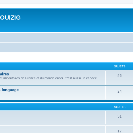
ROUIZIG
SUJETS
aires
56
 et minoritaires de France et du monde entier. C'est aussi un espace
on language
24
SUJETS
51
17