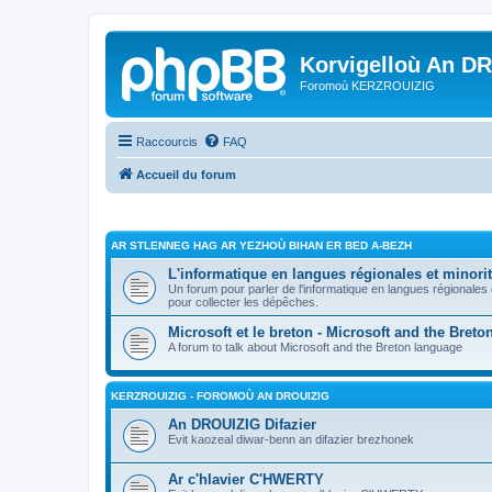
Korvigelloù An D
Foromoù KERZROUIZIG
Raccourcis
FAQ
Accueil du forum
AR STLENNEG HAG AR YEZHOÙ BIHAN ER BED A-BEZH
L'informatique en langues régionales et minorit
Un forum pour parler de l'informatique en langues régionales
pour collecter les dépêches.
Microsoft et le breton - Microsoft and the Bret
A forum to talk about Microsoft and the Breton language
KERZROUIZIG - FOROMOÙ AN DROUIZIG
An DROUIZIG Difazier
Evit kaozeal diwar-benn an difazier brezhonek
Ar c'hlavier C'HWERTY