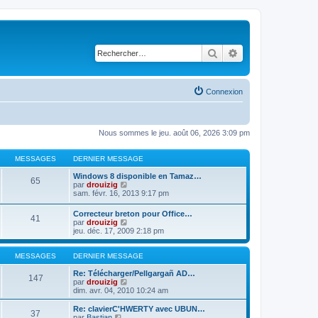
Rechercher
Recherche avancé
Connexion
Nous sommes le jeu. août 06, 2026 3:09 pm
MESSAGES
DERNIER MESSAGE
Windows 8 disponible en Tamaz…
65
C
par
drouizig
o
sam. févr. 16, 2013 9:17 pm
n
s
Correcteur breton pour Office…
41
u
C
par
drouizig
l
o
jeu. déc. 17, 2009 2:18 pm
t
n
e
s
r
u
MESSAGES
DERNIER MESSAGE
l
l
e
t
Re: Télécharger/Pellgargañ AD…
147
d
e
C
par
drouizig
e
r
o
dim. avr. 04, 2010 10:24 am
r
l
n
n
e
s
Re: clavierC'HWERTY avec UBUN…
i
37
d
u
C
par
Bastian