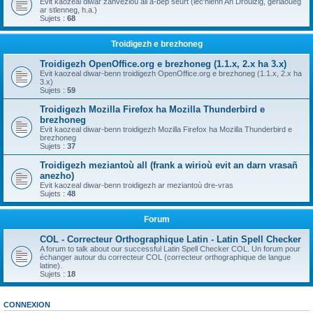
Evit kaozeal diwar zanvezioù all a-bep seurt (lec'hienn An Drouizig, geriaoueg
ar stlenneg, h.a.)
Sujets :
68
Troidigezh e brezhoneg
Troidigezh OpenOffice.org e brezhoneg (1.1.x, 2.x ha 3.x)
Evit kaozeal diwar-benn troidigezh OpenOffice.org e brezhoneg (1.1.x, 2.x ha
3.x)
Sujets :
59
Troidigezh Mozilla Firefox ha Mozilla Thunderbird e
brezhoneg
Evit kaozeal diwar-benn troidigezh Mozilla Firefox ha Mozilla Thunderbird e
brezhoneg
Sujets :
37
Troidigezh meziantoù all (frank a wirioù evit an darn vrasañ
anezho)
Evit kaozeal diwar-benn troidigezh ar meziantoù dre-vras
Sujets :
48
Forum
COL - Correcteur Orthographique Latin - Latin Spell Checker
A forum to talk about our successful Latin Spell Checker COL. Un forum pour
échanger autour du correcteur COL (correcteur orthographique de langue
latine).
Sujets :
18
CONNEXION