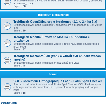
Evit kaozeal diwar zanvezioù all a-bep seurt (lec'hienn An Drouizig, geriaoueg
ar stlenneg, h.a.)
Sujets :
68
Troidigezh e brezhoneg
Troidigezh OpenOffice.org e brezhoneg (1.1.x, 2.x ha 3.x)
Evit kaozeal diwar-benn troidigezh OpenOffice.org e brezhoneg (1.1.x, 2.x ha
3.x)
Sujets :
59
Troidigezh Mozilla Firefox ha Mozilla Thunderbird e
brezhoneg
Evit kaozeal diwar-benn troidigezh Mozilla Firefox ha Mozilla Thunderbird e
brezhoneg
Sujets :
37
Troidigezh meziantoù all (frank a wirioù evit an darn vrasañ
anezho)
Evit kaozeal diwar-benn troidigezh ar meziantoù dre-vras
Sujets :
48
Forum
COL - Correcteur Orthographique Latin - Latin Spell Checker
A forum to talk about our successful Latin Spell Checker COL. Un forum pour
échanger autour du correcteur COL (correcteur orthographique de langue
latine).
Sujets :
18
CONNEXION