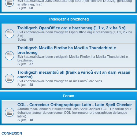
Evit kaozeal diwar zanvezioù all a-bep seurt (lec'hienn An Drouizig, geriaoueg
ar stlenneg, h.a.)
Sujets :
68
Troidigezh e brezhoneg
Troidigezh OpenOffice.org e brezhoneg (1.1.x, 2.x ha 3.x)
Evit kaozeal diwar-benn troidigezh OpenOffice.org e brezhoneg (1.1.x, 2.x ha
3.x)
Sujets :
59
Troidigezh Mozilla Firefox ha Mozilla Thunderbird e
brezhoneg
Evit kaozeal diwar-benn troidigezh Mozilla Firefox ha Mozilla Thunderbird e
brezhoneg
Sujets :
37
Troidigezh meziantoù all (frank a wirioù evit an darn vrasañ
anezho)
Evit kaozeal diwar-benn troidigezh ar meziantoù dre-vras
Sujets :
48
Forum
COL - Correcteur Orthographique Latin - Latin Spell Checker
A forum to talk about our successful Latin Spell Checker COL. Un forum pour
échanger autour du correcteur COL (correcteur orthographique de langue
latine).
Sujets :
18
CONNEXION