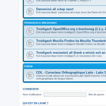
Evit kaozeal diwar-benn ar c'hlavier C'HWERTY
Danvezioù all a-bep seurt
Evit kaozeal diwar zanvezioù all a-bep seurt (lec'hienn An Dro
TROIDIGEZH E BREZHONEG
Troidigezh OpenOffice.org e brezhoneg (1.1.x, 2
Evit kaozeal diwar-benn troidigezh OpenOffice.org e brezhone
Troidigezh Mozilla Firefox ha Mozilla Thunder
Evit kaozeal diwar-benn troidigezh Mozilla Firefox ha Mozill
Troidigezh meziantoù all (frank a wirioù evit a
Evit kaozeal diwar-benn troidigezh ar meziantoù dre-vras
FORUM
COL - Correcteur Orthographique Latin - Latin 
A forum to talk about our successful Latin Spell Checker C
orthographique de langue latine).
CONNEXION
Nom d’utilisateur :
Mot de passe :
QUI EST EN LIGNE ?