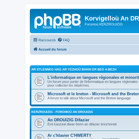
Korvigelloù An D
Foromoù KERZROUIZIG
Raccourcis
FAQ
Accueil du forum
AR STLENNEG HAG AR YEZHOÙ BIHAN ER BED A-BEZH
L'informatique en langues régionales et minorit
Un forum pour parler de l'informatique en langues régionales
pour collecter les dépêches.
Microsoft et le breton - Microsoft and the Bret
A forum to talk about Microsoft and the Breton language
KERZROUIZIG - FOROMOÙ AN DROUIZIG
An DROUIZIG Difazier
Evit kaozeal diwar-benn an difazier brezhonek
Ar c'hlavier C'HWERTY