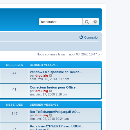
Rechercher
Recherche avancé
Connexion
Nous sommes le sam. août 08, 2026 10:47 pm
MESSAGES
DERNIER MESSAGE
Windows 8 disponible en Tamaz…
65
C
par
drouizig
o
sam. févr. 16, 2013 9:17 pm
n
s
Correcteur breton pour Office…
41
u
C
par
drouizig
l
o
jeu. déc. 17, 2009 2:18 pm
t
n
e
s
r
u
MESSAGES
DERNIER MESSAGE
l
l
e
t
Re: Télécharger/Pellgargañ AD…
147
d
e
C
par
drouizig
e
r
o
dim. avr. 04, 2010 10:24 am
r
l
n
n
e
s
Re: clavierC'HWERTY avec UBUN…
i
37
d
u
C
par
Bastian