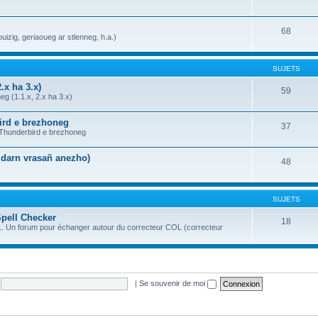
68
uizig, geriaoueg ar stlenneg, h.a.)
SUJETS
.x ha 3.x)
59
g (1.1.x, 2.x ha 3.x)
bird e brezhoneg
37
a Thunderbird e brezhoneg
n darn vrasañ anezho)
48
SUJETS
Spell Checker
18
OL. Un forum pour échanger autour du correcteur COL (correcteur
|
Se souvenir de moi