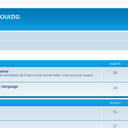
ROUIZIG
SUJETS
aires
56
 et minoritaires de France et du monde entier. C'est aussi un espace
on language
24
SUJETS
51
17