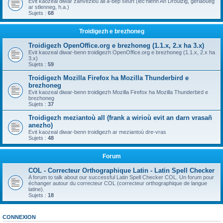
Evit kaozeal diwar zanvezioù all a-bep seurt (lec'hienn An Drouizig, geriaoueg
ar stlenneg, h.a.)
Sujets :
68
Troidigezh e brezhoneg
Troidigezh OpenOffice.org e brezhoneg (1.1.x, 2.x ha 3.x)
Evit kaozeal diwar-benn troidigezh OpenOffice.org e brezhoneg (1.1.x, 2.x ha
3.x)
Sujets :
59
Troidigezh Mozilla Firefox ha Mozilla Thunderbird e
brezhoneg
Evit kaozeal diwar-benn troidigezh Mozilla Firefox ha Mozilla Thunderbird e
brezhoneg
Sujets :
37
Troidigezh meziantoù all (frank a wirioù evit an darn vrasañ
anezho)
Evit kaozeal diwar-benn troidigezh ar meziantoù dre-vras
Sujets :
48
Forum
COL - Correcteur Orthographique Latin - Latin Spell Checker
A forum to talk about our successful Latin Spell Checker COL. Un forum pour
échanger autour du correcteur COL (correcteur orthographique de langue
latine).
Sujets :
18
CONNEXION