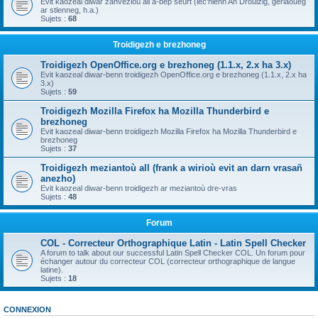
Evit kaozeal diwar zanvezioù all a-bep seurt (lec'hienn An Drouizig, geriaoueg
ar stlenneg, h.a.)
Sujets :
68
Troidigezh e brezhoneg
Troidigezh OpenOffice.org e brezhoneg (1.1.x, 2.x ha 3.x)
Evit kaozeal diwar-benn troidigezh OpenOffice.org e brezhoneg (1.1.x, 2.x ha
3.x)
Sujets :
59
Troidigezh Mozilla Firefox ha Mozilla Thunderbird e
brezhoneg
Evit kaozeal diwar-benn troidigezh Mozilla Firefox ha Mozilla Thunderbird e
brezhoneg
Sujets :
37
Troidigezh meziantoù all (frank a wirioù evit an darn vrasañ
anezho)
Evit kaozeal diwar-benn troidigezh ar meziantoù dre-vras
Sujets :
48
Forum
COL - Correcteur Orthographique Latin - Latin Spell Checker
A forum to talk about our successful Latin Spell Checker COL. Un forum pour
échanger autour du correcteur COL (correcteur orthographique de langue
latine).
Sujets :
18
CONNEXION