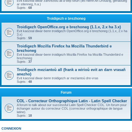
Evit kaozeal diwar zanvezioù all a-bep seurt (lec'hienn An Drouizig, geriaoueg
ar stlenneg, h.a.)
Sujets :
68
Troidigezh e brezhoneg
Troidigezh OpenOffice.org e brezhoneg (1.1.x, 2.x ha 3.x)
Evit kaozeal diwar-benn troidigezh OpenOffice.org e brezhoneg (1.1.x, 2.x ha
3.x)
Sujets :
59
Troidigezh Mozilla Firefox ha Mozilla Thunderbird e
brezhoneg
Evit kaozeal diwar-benn troidigezh Mozilla Firefox ha Mozilla Thunderbird e
brezhoneg
Sujets :
37
Troidigezh meziantoù all (frank a wirioù evit an darn vrasañ
anezho)
Evit kaozeal diwar-benn troidigezh ar meziantoù dre-vras
Sujets :
48
Forum
COL - Correcteur Orthographique Latin - Latin Spell Checker
A forum to talk about our successful Latin Spell Checker COL. Un forum pour
échanger autour du correcteur COL (correcteur orthographique de langue
latine).
Sujets :
18
CONNEXION