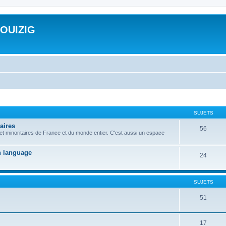
ROUIZIG
SUJETS
aires
56
 et minoritaires de France et du monde entier. C'est aussi un espace
on language
24
SUJETS
51
17