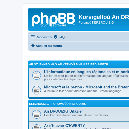
Korvigelloù An D
Foromoù KERZROUIZIG
Raccourcis
FAQ
Accueil du forum
AR STLENNEG HAG AR YEZHOÙ BIHAN ER BED A-BEZH
L'informatique en langues régionales et minorit
Un forum pour parler de l'informatique en langues régionales
pour collecter les dépêches.
Microsoft et le breton - Microsoft and the Bret
A forum to talk about Microsoft and the Breton language
KERZROUIZIG - FOROMOÙ AN DROUIZIG
An DROUIZIG Difazier
Evit kaozeal diwar-benn an difazier brezhonek
Ar c'hlavier C'HWERTY