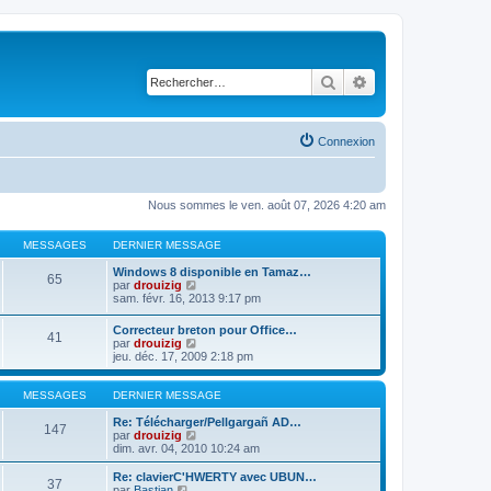
Rechercher
Recherche avancé
Connexion
Nous sommes le ven. août 07, 2026 4:20 am
MESSAGES
DERNIER MESSAGE
Windows 8 disponible en Tamaz…
65
C
par
drouizig
o
sam. févr. 16, 2013 9:17 pm
n
s
Correcteur breton pour Office…
41
u
C
par
drouizig
l
o
jeu. déc. 17, 2009 2:18 pm
t
n
e
s
r
u
MESSAGES
DERNIER MESSAGE
l
l
e
t
Re: Télécharger/Pellgargañ AD…
147
d
e
C
par
drouizig
e
r
o
dim. avr. 04, 2010 10:24 am
r
l
n
n
e
s
Re: clavierC'HWERTY avec UBUN…
i
37
d
u
C
par
Bastian