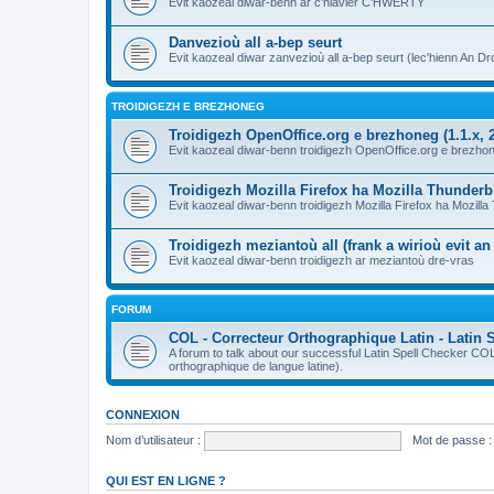
Evit kaozeal diwar-benn ar c'hlavier C'HWERTY
Danvezioù all a-bep seurt
Evit kaozeal diwar zanvezioù all a-bep seurt (lec'hienn An Dro
TROIDIGEZH E BREZHONEG
Troidigezh OpenOffice.org e brezhoneg (1.1.x, 2
Evit kaozeal diwar-benn troidigezh OpenOffice.org e brezhone
Troidigezh Mozilla Firefox ha Mozilla Thunder
Evit kaozeal diwar-benn troidigezh Mozilla Firefox ha Mozill
Troidigezh meziantoù all (frank a wirioù evit a
Evit kaozeal diwar-benn troidigezh ar meziantoù dre-vras
FORUM
COL - Correcteur Orthographique Latin - Latin 
A forum to talk about our successful Latin Spell Checker C
orthographique de langue latine).
CONNEXION
Nom d’utilisateur :
Mot de passe :
QUI EST EN LIGNE ?