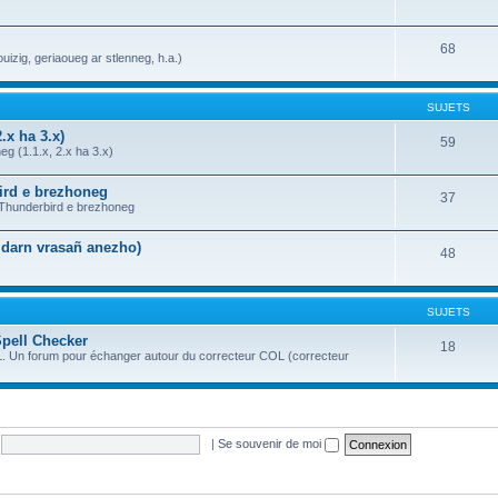
68
uizig, geriaoueg ar stlenneg, h.a.)
SUJETS
.x ha 3.x)
59
g (1.1.x, 2.x ha 3.x)
bird e brezhoneg
37
a Thunderbird e brezhoneg
n darn vrasañ anezho)
48
SUJETS
Spell Checker
18
OL. Un forum pour échanger autour du correcteur COL (correcteur
|
Se souvenir de moi