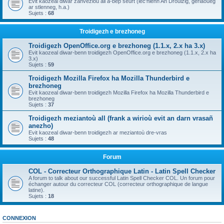
Evit kaozeal diwar zanvezioù all a-bep seurt (lec'hienn An Drouizig, geriaoueg
ar stlenneg, h.a.)
Sujets :
68
Troidigezh e brezhoneg
Troidigezh OpenOffice.org e brezhoneg (1.1.x, 2.x ha 3.x)
Evit kaozeal diwar-benn troidigezh OpenOffice.org e brezhoneg (1.1.x, 2.x ha
3.x)
Sujets :
59
Troidigezh Mozilla Firefox ha Mozilla Thunderbird e
brezhoneg
Evit kaozeal diwar-benn troidigezh Mozilla Firefox ha Mozilla Thunderbird e
brezhoneg
Sujets :
37
Troidigezh meziantoù all (frank a wirioù evit an darn vrasañ
anezho)
Evit kaozeal diwar-benn troidigezh ar meziantoù dre-vras
Sujets :
48
Forum
COL - Correcteur Orthographique Latin - Latin Spell Checker
A forum to talk about our successful Latin Spell Checker COL. Un forum pour
échanger autour du correcteur COL (correcteur orthographique de langue
latine).
Sujets :
18
CONNEXION