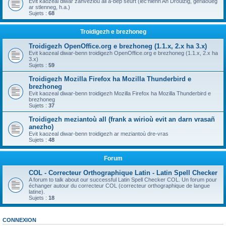
Evit kaozeal diwar zanvezioù all a-bep seurt (lec'hienn An Drouizig, geriaoueg
ar stlenneg, h.a.)
Sujets :
68
Troidigezh e brezhoneg
Troidigezh OpenOffice.org e brezhoneg (1.1.x, 2.x ha 3.x)
Evit kaozeal diwar-benn troidigezh OpenOffice.org e brezhoneg (1.1.x, 2.x ha
3.x)
Sujets :
59
Troidigezh Mozilla Firefox ha Mozilla Thunderbird e
brezhoneg
Evit kaozeal diwar-benn troidigezh Mozilla Firefox ha Mozilla Thunderbird e
brezhoneg
Sujets :
37
Troidigezh meziantoù all (frank a wirioù evit an darn vrasañ
anezho)
Evit kaozeal diwar-benn troidigezh ar meziantoù dre-vras
Sujets :
48
Forum
COL - Correcteur Orthographique Latin - Latin Spell Checker
A forum to talk about our successful Latin Spell Checker COL. Un forum pour
échanger autour du correcteur COL (correcteur orthographique de langue
latine).
Sujets :
18
CONNEXION