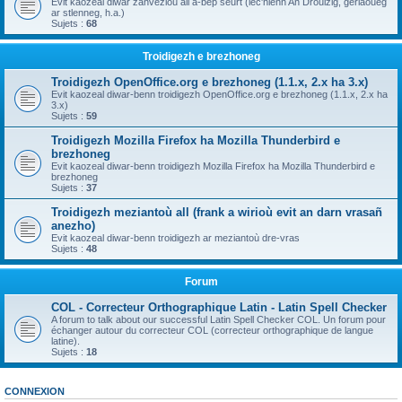
Evit kaozeal diwar zanvezioù all a-bep seurt (lec'hienn An Drouizig, geriaoueg
ar stlenneg, h.a.)
Sujets :
68
Troidigezh e brezhoneg
Troidigezh OpenOffice.org e brezhoneg (1.1.x, 2.x ha 3.x)
Evit kaozeal diwar-benn troidigezh OpenOffice.org e brezhoneg (1.1.x, 2.x ha
3.x)
Sujets :
59
Troidigezh Mozilla Firefox ha Mozilla Thunderbird e
brezhoneg
Evit kaozeal diwar-benn troidigezh Mozilla Firefox ha Mozilla Thunderbird e
brezhoneg
Sujets :
37
Troidigezh meziantoù all (frank a wirioù evit an darn vrasañ
anezho)
Evit kaozeal diwar-benn troidigezh ar meziantoù dre-vras
Sujets :
48
Forum
COL - Correcteur Orthographique Latin - Latin Spell Checker
A forum to talk about our successful Latin Spell Checker COL. Un forum pour
échanger autour du correcteur COL (correcteur orthographique de langue
latine).
Sujets :
18
CONNEXION