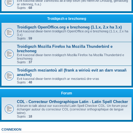
Evit kaozeal diwar zanvezioù all a-bep seurt (lec'hienn An Drouizig, geriaoueg
ar stlenneg, h.a.)
Sujets :
68
Troidigezh e brezhoneg
Troidigezh OpenOffice.org e brezhoneg (1.1.x, 2.x ha 3.x)
Evit kaozeal diwar-benn troidigezh OpenOffice.org e brezhoneg (1.1.x, 2.x ha
3.x)
Sujets :
59
Troidigezh Mozilla Firefox ha Mozilla Thunderbird e
brezhoneg
Evit kaozeal diwar-benn troidigezh Mozilla Firefox ha Mozilla Thunderbird e
brezhoneg
Sujets :
37
Troidigezh meziantoù all (frank a wirioù evit an darn vrasañ
anezho)
Evit kaozeal diwar-benn troidigezh ar meziantoù dre-vras
Sujets :
48
Forum
COL - Correcteur Orthographique Latin - Latin Spell Checker
A forum to talk about our successful Latin Spell Checker COL. Un forum pour
échanger autour du correcteur COL (correcteur orthographique de langue
latine).
Sujets :
18
CONNEXION