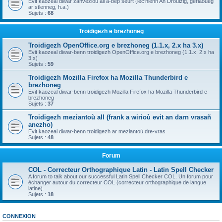
Evit kaozeal diwar zanvezioù all a-bep seurt (lec'hienn An Drouizig, geriaoueg
ar stlenneg, h.a.)
Sujets :
68
Troidigezh e brezhoneg
Troidigezh OpenOffice.org e brezhoneg (1.1.x, 2.x ha 3.x)
Evit kaozeal diwar-benn troidigezh OpenOffice.org e brezhoneg (1.1.x, 2.x ha
3.x)
Sujets :
59
Troidigezh Mozilla Firefox ha Mozilla Thunderbird e
brezhoneg
Evit kaozeal diwar-benn troidigezh Mozilla Firefox ha Mozilla Thunderbird e
brezhoneg
Sujets :
37
Troidigezh meziantoù all (frank a wirioù evit an darn vrasañ
anezho)
Evit kaozeal diwar-benn troidigezh ar meziantoù dre-vras
Sujets :
48
Forum
COL - Correcteur Orthographique Latin - Latin Spell Checker
A forum to talk about our successful Latin Spell Checker COL. Un forum pour
échanger autour du correcteur COL (correcteur orthographique de langue
latine).
Sujets :
18
CONNEXION