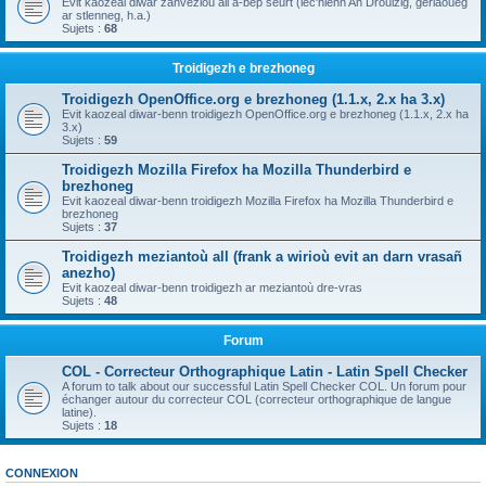
Evit kaozeal diwar zanvezioù all a-bep seurt (lec'hienn An Drouizig, geriaoueg
ar stlenneg, h.a.)
Sujets :
68
Troidigezh e brezhoneg
Troidigezh OpenOffice.org e brezhoneg (1.1.x, 2.x ha 3.x)
Evit kaozeal diwar-benn troidigezh OpenOffice.org e brezhoneg (1.1.x, 2.x ha
3.x)
Sujets :
59
Troidigezh Mozilla Firefox ha Mozilla Thunderbird e
brezhoneg
Evit kaozeal diwar-benn troidigezh Mozilla Firefox ha Mozilla Thunderbird e
brezhoneg
Sujets :
37
Troidigezh meziantoù all (frank a wirioù evit an darn vrasañ
anezho)
Evit kaozeal diwar-benn troidigezh ar meziantoù dre-vras
Sujets :
48
Forum
COL - Correcteur Orthographique Latin - Latin Spell Checker
A forum to talk about our successful Latin Spell Checker COL. Un forum pour
échanger autour du correcteur COL (correcteur orthographique de langue
latine).
Sujets :
18
CONNEXION