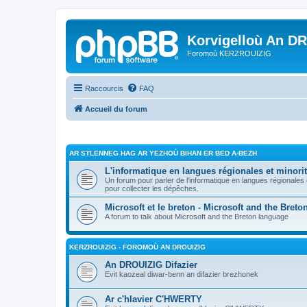
Korvigelloù An D
Foromoù KERZROUIZIG
Raccourcis
FAQ
Accueil du forum
AR STLENNEG HAG AR YEZHOÙ BIHAN ER BED A-BEZH
L'informatique en langues régionales et minorit
Un forum pour parler de l'informatique en langues régionales
pour collecter les dépêches.
Microsoft et le breton - Microsoft and the Bret
A forum to talk about Microsoft and the Breton language
KERZROUIZIG - FOROMOÙ AN DROUIZIG
An DROUIZIG Difazier
Evit kaozeal diwar-benn an difazier brezhonek
Ar c'hlavier C'HWERTY