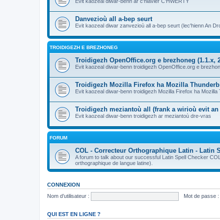
Evit kaozeal diwar-benn ar c'hlavier C'HWERTY
Danvezioù all a-bep seurt
Evit kaozeal diwar zanvezioù all a-bep seurt (lec'hienn An Dro
TROIDIGEZH E BREZHONEG
Troidigezh OpenOffice.org e brezhoneg (1.1.x, 2
Evit kaozeal diwar-benn troidigezh OpenOffice.org e brezhone
Troidigezh Mozilla Firefox ha Mozilla Thunder
Evit kaozeal diwar-benn troidigezh Mozilla Firefox ha Mozill
Troidigezh meziantoù all (frank a wirioù evit a
Evit kaozeal diwar-benn troidigezh ar meziantoù dre-vras
FORUM
COL - Correcteur Orthographique Latin - Latin 
A forum to talk about our successful Latin Spell Checker C
orthographique de langue latine).
CONNEXION
Nom d’utilisateur :
Mot de passe :
QUI EST EN LIGNE ?