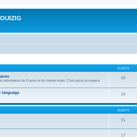
ROUIZIG
SUJETS
aires
56
 et minoritaires de France et du monde entier. C'est aussi un espace
on language
24
SUJETS
51
17