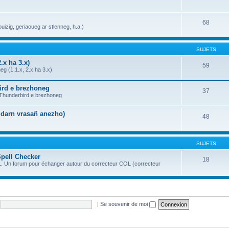
68
uizig, geriaoueg ar stlenneg, h.a.)
SUJETS
.x ha 3.x)
59
g (1.1.x, 2.x ha 3.x)
bird e brezhoneg
37
a Thunderbird e brezhoneg
n darn vrasañ anezho)
48
SUJETS
Spell Checker
18
OL. Un forum pour échanger autour du correcteur COL (correcteur
|
Se souvenir de moi