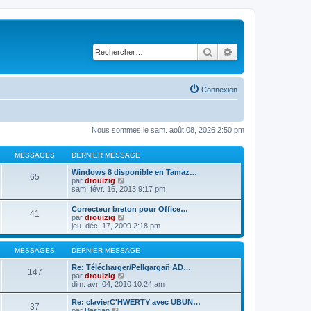
Rechercher
Recherche avancé
Connexion
Nous sommes le sam. août 08, 2026 2:50 pm
MESSAGES
DERNIER MESSAGE
Windows 8 disponible en Tamaz…
65
C
par
drouizig
o
sam. févr. 16, 2013 9:17 pm
n
s
Correcteur breton pour Office…
41
u
C
par
drouizig
l
o
jeu. déc. 17, 2009 2:18 pm
t
n
e
s
r
u
MESSAGES
DERNIER MESSAGE
l
l
e
t
Re: Télécharger/Pellgargañ AD…
147
d
e
C
par
drouizig
e
r
o
dim. avr. 04, 2010 10:24 am
r
l
n
n
e
s
Re: clavierC'HWERTY avec UBUN…
i
37
d
u
C
par
Bastian