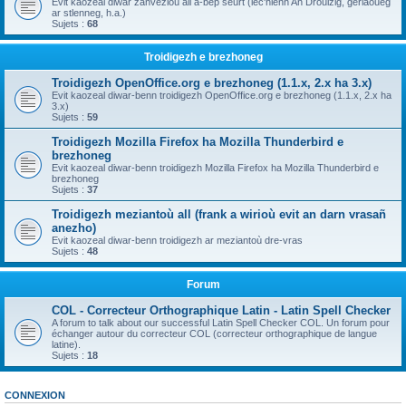
Evit kaozeal diwar zanvezioù all a-bep seurt (lec'hienn An Drouizig, geriaoueg
ar stlenneg, h.a.)
Sujets :
68
Troidigezh e brezhoneg
Troidigezh OpenOffice.org e brezhoneg (1.1.x, 2.x ha 3.x)
Evit kaozeal diwar-benn troidigezh OpenOffice.org e brezhoneg (1.1.x, 2.x ha
3.x)
Sujets :
59
Troidigezh Mozilla Firefox ha Mozilla Thunderbird e
brezhoneg
Evit kaozeal diwar-benn troidigezh Mozilla Firefox ha Mozilla Thunderbird e
brezhoneg
Sujets :
37
Troidigezh meziantoù all (frank a wirioù evit an darn vrasañ
anezho)
Evit kaozeal diwar-benn troidigezh ar meziantoù dre-vras
Sujets :
48
Forum
COL - Correcteur Orthographique Latin - Latin Spell Checker
A forum to talk about our successful Latin Spell Checker COL. Un forum pour
échanger autour du correcteur COL (correcteur orthographique de langue
latine).
Sujets :
18
CONNEXION