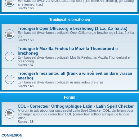
Evit kaozeal diwar zanvezioù all a-bep seurt (lec'hienn An Drouizig, geriaoueg
ar stlenneg, h.a.)
Sujets :
68
Troidigezh e brezhoneg
Troidigezh OpenOffice.org e brezhoneg (1.1.x, 2.x ha 3.x)
Evit kaozeal diwar-benn troidigezh OpenOffice.org e brezhoneg (1.1.x, 2.x ha
3.x)
Sujets :
59
Troidigezh Mozilla Firefox ha Mozilla Thunderbird e
brezhoneg
Evit kaozeal diwar-benn troidigezh Mozilla Firefox ha Mozilla Thunderbird e
brezhoneg
Sujets :
37
Troidigezh meziantoù all (frank a wirioù evit an darn vrasañ
anezho)
Evit kaozeal diwar-benn troidigezh ar meziantoù dre-vras
Sujets :
48
Forum
COL - Correcteur Orthographique Latin - Latin Spell Checker
A forum to talk about our successful Latin Spell Checker COL. Un forum pour
échanger autour du correcteur COL (correcteur orthographique de langue
latine).
Sujets :
18
CONNEXION