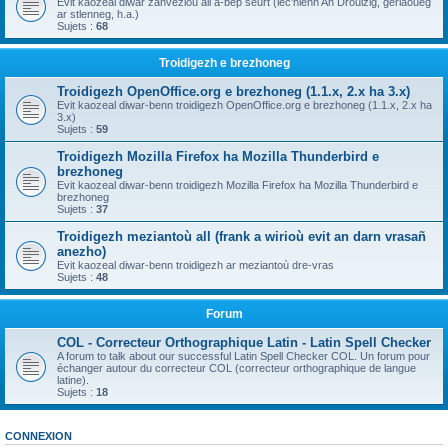
Evit kaozeal diwar zanvezioù all a-bep seurt (lec'hienn An Drouizig, geriaoueg
ar stlenneg, h.a.)
Sujets :
68
Troidigezh e brezhoneg
Troidigezh OpenOffice.org e brezhoneg (1.1.x, 2.x ha 3.x)
Evit kaozeal diwar-benn troidigezh OpenOffice.org e brezhoneg (1.1.x, 2.x ha
3.x)
Sujets :
59
Troidigezh Mozilla Firefox ha Mozilla Thunderbird e
brezhoneg
Evit kaozeal diwar-benn troidigezh Mozilla Firefox ha Mozilla Thunderbird e
brezhoneg
Sujets :
37
Troidigezh meziantoù all (frank a wirioù evit an darn vrasañ
anezho)
Evit kaozeal diwar-benn troidigezh ar meziantoù dre-vras
Sujets :
48
Forum
COL - Correcteur Orthographique Latin - Latin Spell Checker
A forum to talk about our successful Latin Spell Checker COL. Un forum pour
échanger autour du correcteur COL (correcteur orthographique de langue
latine).
Sujets :
18
CONNEXION