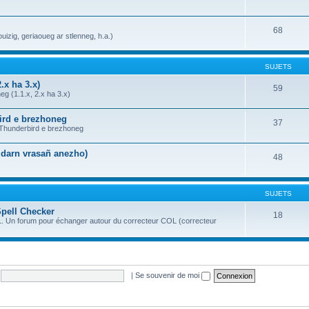
68
uizig, geriaoueg ar stlenneg, h.a.)
SUJETS
.x ha 3.x)
59
g (1.1.x, 2.x ha 3.x)
bird e brezhoneg
37
a Thunderbird e brezhoneg
n darn vrasañ anezho)
48
SUJETS
Spell Checker
18
OL. Un forum pour échanger autour du correcteur COL (correcteur
|
Se souvenir de moi