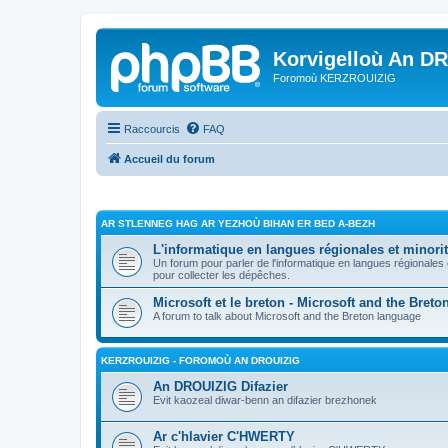
Korvigelloù An D
Foromoù KERZROUIZIG
Raccourcis
FAQ
Accueil du forum
AR STLENNEG HAG AR YEZHOÙ BIHAN ER BED A-BEZH
L'informatique en langues régionales et minorit
Un forum pour parler de l'informatique en langues régionales
pour collecter les dépêches.
Microsoft et le breton - Microsoft and the Bret
A forum to talk about Microsoft and the Breton language
KERZROUIZIG - FOROMOÙ AN DROUIZIG
An DROUIZIG Difazier
Evit kaozeal diwar-benn an difazier brezhonek
Ar c'hlavier C'HWERTY