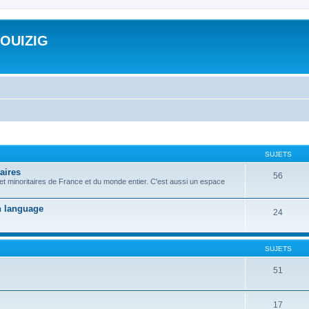
ROUIZIG
SUJETS
aires
56
 et minoritaires de France et du monde entier. C'est aussi un espace
on language
24
SUJETS
51
17