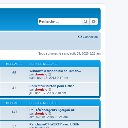
Rechercher
Recherche avancé
Connexion
Nous sommes le sam. août 08, 2026 3:23 am
MESSAGES
DERNIER MESSAGE
Windows 8 disponible en Tamaz…
65
C
par
drouizig
o
sam. févr. 16, 2013 9:17 pm
n
s
Correcteur breton pour Office…
41
u
C
par
drouizig
l
o
jeu. déc. 17, 2009 2:18 pm
t
n
e
s
r
u
MESSAGES
DERNIER MESSAGE
l
l
e
t
Re: Télécharger/Pellgargañ AD…
147
d
e
C
par
drouizig
e
r
o
dim. avr. 04, 2010 10:24 am
r
l
n
n
e
s
Re: clavierC'HWERTY avec UBUN…
i
37
d
u
C
par
Bastian