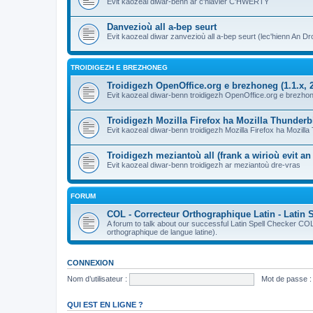
Evit kaozeal diwar-benn ar c'hlavier C'HWERTY
Danvezioù all a-bep seurt
Evit kaozeal diwar zanvezioù all a-bep seurt (lec'hienn An Dro
TROIDIGEZH E BREZHONEG
Troidigezh OpenOffice.org e brezhoneg (1.1.x, 2
Evit kaozeal diwar-benn troidigezh OpenOffice.org e brezhone
Troidigezh Mozilla Firefox ha Mozilla Thunder
Evit kaozeal diwar-benn troidigezh Mozilla Firefox ha Mozill
Troidigezh meziantoù all (frank a wirioù evit a
Evit kaozeal diwar-benn troidigezh ar meziantoù dre-vras
FORUM
COL - Correcteur Orthographique Latin - Latin 
A forum to talk about our successful Latin Spell Checker C
orthographique de langue latine).
CONNEXION
Nom d’utilisateur :
Mot de passe :
QUI EST EN LIGNE ?