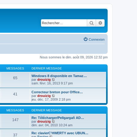
Rechercher
Recherche avancé
Connexion
Nous sommes le dim. août 09, 2026 12:32 pm
MESSAGES
DERNIER MESSAGE
Windows 8 disponible en Tamaz…
65
C
par
drouizig
o
sam. févr. 16, 2013 9:17 pm
n
s
Correcteur breton pour Office…
41
u
C
par
drouizig
l
o
jeu. déc. 17, 2009 2:18 pm
t
n
e
s
r
u
MESSAGES
DERNIER MESSAGE
l
l
e
t
Re: Télécharger/Pellgargañ AD…
147
d
e
C
par
drouizig
e
r
o
dim. avr. 04, 2010 10:24 am
r
l
n
n
e
s
Re: clavierC'HWERTY avec UBUN…
i
37
d
u
C
par
Bastian