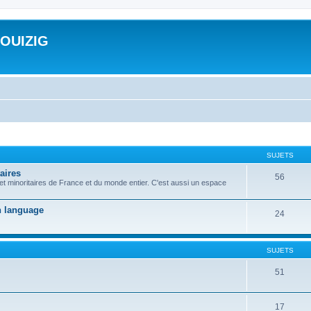
ROUIZIG
SUJETS
aires
56
 et minoritaires de France et du monde entier. C'est aussi un espace
on language
24
SUJETS
51
17