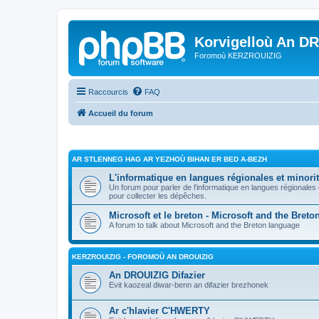
Korvigelloù An D
Foromoù KERZROUIZIG
Raccourcis
FAQ
Accueil du forum
AR STLENNEG HAG AR YEZHOÙ BIHAN ER BED A-BEZH
L'informatique en langues régionales et minorit
Un forum pour parler de l'informatique en langues régionales
pour collecter les dépêches.
Microsoft et le breton - Microsoft and the Bret
A forum to talk about Microsoft and the Breton language
KERZROUIZIG - FOROMOÙ AN DROUIZIG
An DROUIZIG Difazier
Evit kaozeal diwar-benn an difazier brezhonek
Ar c'hlavier C'HWERTY