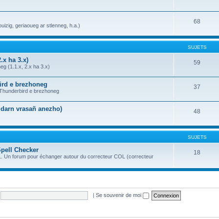
68
uizig, geriaoueg ar stlenneg, h.a.)
SUJETS
.x ha 3.x)
59
g (1.1.x, 2.x ha 3.x)
bird e brezhoneg
37
a Thunderbird e brezhoneg
n darn vrasañ anezho)
48
SUJETS
Spell Checker
18
OL. Un forum pour échanger autour du correcteur COL (correcteur
|
Se souvenir de moi