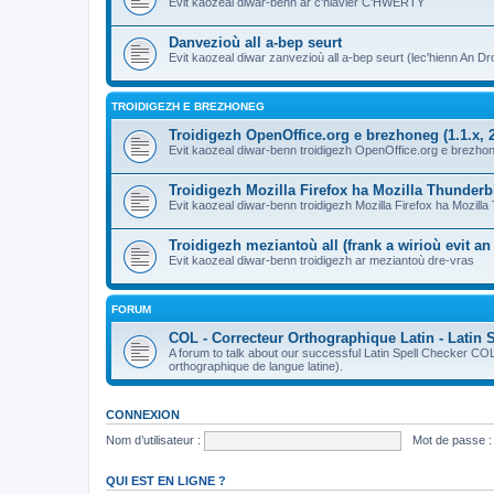
Evit kaozeal diwar-benn ar c'hlavier C'HWERTY
Danvezioù all a-bep seurt
Evit kaozeal diwar zanvezioù all a-bep seurt (lec'hienn An Dro
TROIDIGEZH E BREZHONEG
Troidigezh OpenOffice.org e brezhoneg (1.1.x, 2
Evit kaozeal diwar-benn troidigezh OpenOffice.org e brezhone
Troidigezh Mozilla Firefox ha Mozilla Thunder
Evit kaozeal diwar-benn troidigezh Mozilla Firefox ha Mozill
Troidigezh meziantoù all (frank a wirioù evit a
Evit kaozeal diwar-benn troidigezh ar meziantoù dre-vras
FORUM
COL - Correcteur Orthographique Latin - Latin 
A forum to talk about our successful Latin Spell Checker C
orthographique de langue latine).
CONNEXION
Nom d’utilisateur :
Mot de passe :
QUI EST EN LIGNE ?