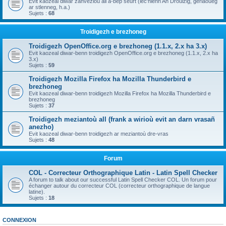
Evit kaozeal diwar zanvezioù all a-bep seurt (lec'hienn An Drouizig, geriaoueg
ar stlenneg, h.a.)
Sujets :
68
Troidigezh e brezhoneg
Troidigezh OpenOffice.org e brezhoneg (1.1.x, 2.x ha 3.x)
Evit kaozeal diwar-benn troidigezh OpenOffice.org e brezhoneg (1.1.x, 2.x ha
3.x)
Sujets :
59
Troidigezh Mozilla Firefox ha Mozilla Thunderbird e
brezhoneg
Evit kaozeal diwar-benn troidigezh Mozilla Firefox ha Mozilla Thunderbird e
brezhoneg
Sujets :
37
Troidigezh meziantoù all (frank a wirioù evit an darn vrasañ
anezho)
Evit kaozeal diwar-benn troidigezh ar meziantoù dre-vras
Sujets :
48
Forum
COL - Correcteur Orthographique Latin - Latin Spell Checker
A forum to talk about our successful Latin Spell Checker COL. Un forum pour
échanger autour du correcteur COL (correcteur orthographique de langue
latine).
Sujets :
18
CONNEXION