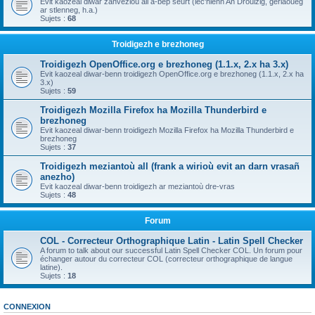
Evit kaozeal diwar zanvezioù all a-bep seurt (lec'hienn An Drouizig, geriaoueg
ar stlenneg, h.a.)
Sujets :
68
Troidigezh e brezhoneg
Troidigezh OpenOffice.org e brezhoneg (1.1.x, 2.x ha 3.x)
Evit kaozeal diwar-benn troidigezh OpenOffice.org e brezhoneg (1.1.x, 2.x ha
3.x)
Sujets :
59
Troidigezh Mozilla Firefox ha Mozilla Thunderbird e
brezhoneg
Evit kaozeal diwar-benn troidigezh Mozilla Firefox ha Mozilla Thunderbird e
brezhoneg
Sujets :
37
Troidigezh meziantoù all (frank a wirioù evit an darn vrasañ
anezho)
Evit kaozeal diwar-benn troidigezh ar meziantoù dre-vras
Sujets :
48
Forum
COL - Correcteur Orthographique Latin - Latin Spell Checker
A forum to talk about our successful Latin Spell Checker COL. Un forum pour
échanger autour du correcteur COL (correcteur orthographique de langue
latine).
Sujets :
18
CONNEXION