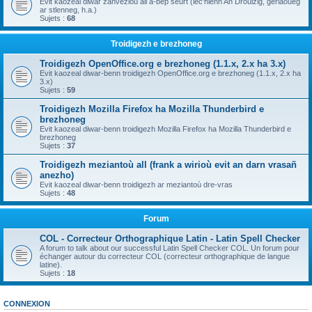
Evit kaozeal diwar zanvezioù all a-bep seurt (lec'hienn An Drouizig, geriaoueg
ar stlenneg, h.a.)
Sujets :
68
Troidigezh e brezhoneg
Troidigezh OpenOffice.org e brezhoneg (1.1.x, 2.x ha 3.x)
Evit kaozeal diwar-benn troidigezh OpenOffice.org e brezhoneg (1.1.x, 2.x ha
3.x)
Sujets :
59
Troidigezh Mozilla Firefox ha Mozilla Thunderbird e
brezhoneg
Evit kaozeal diwar-benn troidigezh Mozilla Firefox ha Mozilla Thunderbird e
brezhoneg
Sujets :
37
Troidigezh meziantoù all (frank a wirioù evit an darn vrasañ
anezho)
Evit kaozeal diwar-benn troidigezh ar meziantoù dre-vras
Sujets :
48
Forum
COL - Correcteur Orthographique Latin - Latin Spell Checker
A forum to talk about our successful Latin Spell Checker COL. Un forum pour
échanger autour du correcteur COL (correcteur orthographique de langue
latine).
Sujets :
18
CONNEXION