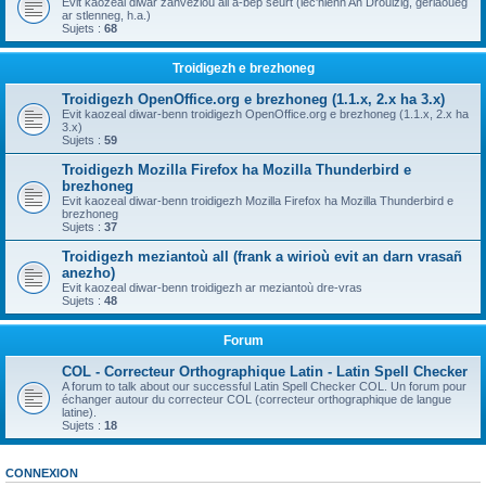
Evit kaozeal diwar zanvezioù all a-bep seurt (lec'hienn An Drouizig, geriaoueg
ar stlenneg, h.a.)
Sujets :
68
Troidigezh e brezhoneg
Troidigezh OpenOffice.org e brezhoneg (1.1.x, 2.x ha 3.x)
Evit kaozeal diwar-benn troidigezh OpenOffice.org e brezhoneg (1.1.x, 2.x ha
3.x)
Sujets :
59
Troidigezh Mozilla Firefox ha Mozilla Thunderbird e
brezhoneg
Evit kaozeal diwar-benn troidigezh Mozilla Firefox ha Mozilla Thunderbird e
brezhoneg
Sujets :
37
Troidigezh meziantoù all (frank a wirioù evit an darn vrasañ
anezho)
Evit kaozeal diwar-benn troidigezh ar meziantoù dre-vras
Sujets :
48
Forum
COL - Correcteur Orthographique Latin - Latin Spell Checker
A forum to talk about our successful Latin Spell Checker COL. Un forum pour
échanger autour du correcteur COL (correcteur orthographique de langue
latine).
Sujets :
18
CONNEXION