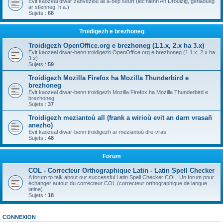
Evit kaozeal diwar zanvezioù all a-bep seurt (lec'hienn An Drouizig, geriaoueg
ar stlenneg, h.a.)
Sujets :
68
Troidigezh e brezhoneg
Troidigezh OpenOffice.org e brezhoneg (1.1.x, 2.x ha 3.x)
Evit kaozeal diwar-benn troidigezh OpenOffice.org e brezhoneg (1.1.x, 2.x ha
3.x)
Sujets :
59
Troidigezh Mozilla Firefox ha Mozilla Thunderbird e
brezhoneg
Evit kaozeal diwar-benn troidigezh Mozilla Firefox ha Mozilla Thunderbird e
brezhoneg
Sujets :
37
Troidigezh meziantoù all (frank a wirioù evit an darn vrasañ
anezho)
Evit kaozeal diwar-benn troidigezh ar meziantoù dre-vras
Sujets :
48
Forum
COL - Correcteur Orthographique Latin - Latin Spell Checker
A forum to talk about our successful Latin Spell Checker COL. Un forum pour
échanger autour du correcteur COL (correcteur orthographique de langue
latine).
Sujets :
18
CONNEXION