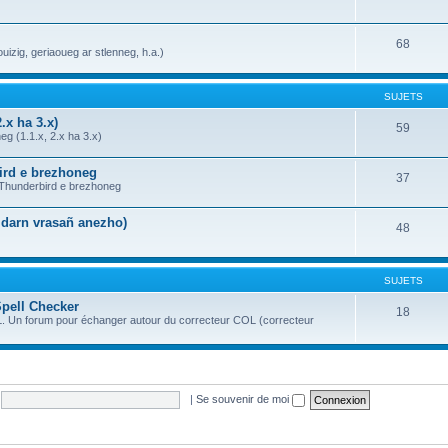
68
uizig, geriaoueg ar stlenneg, h.a.)
SUJETS
.x ha 3.x)
59
g (1.1.x, 2.x ha 3.x)
bird e brezhoneg
37
a Thunderbird e brezhoneg
n darn vrasañ anezho)
48
SUJETS
Spell Checker
18
OL. Un forum pour échanger autour du correcteur COL (correcteur
|
Se souvenir de moi