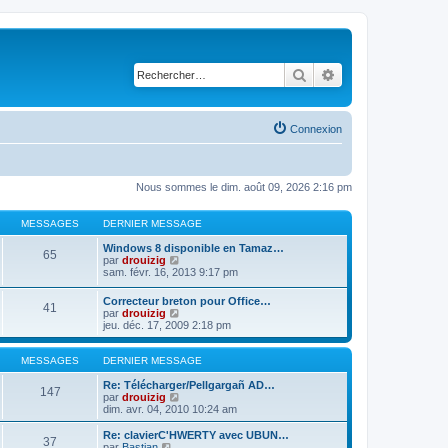
Rechercher
Recherche avancé
Connexion
Nous sommes le dim. août 09, 2026 2:16 pm
MESSAGES
DERNIER MESSAGE
Windows 8 disponible en Tamaz…
65
C
par
drouizig
o
sam. févr. 16, 2013 9:17 pm
n
s
Correcteur breton pour Office…
41
u
C
par
drouizig
l
o
jeu. déc. 17, 2009 2:18 pm
t
n
e
s
r
u
MESSAGES
DERNIER MESSAGE
l
l
e
t
Re: Télécharger/Pellgargañ AD…
147
d
e
C
par
drouizig
e
r
o
dim. avr. 04, 2010 10:24 am
r
l
n
n
e
s
Re: clavierC'HWERTY avec UBUN…
i
37
d
u
C
par
Bastian