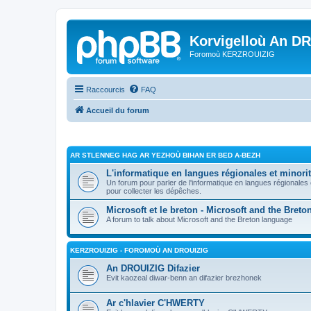
Korvigelloù An D
Foromoù KERZROUIZIG
Raccourcis
FAQ
Accueil du forum
AR STLENNEG HAG AR YEZHOÙ BIHAN ER BED A-BEZH
L'informatique en langues régionales et minorit
Un forum pour parler de l'informatique en langues régionales
pour collecter les dépêches.
Microsoft et le breton - Microsoft and the Bret
A forum to talk about Microsoft and the Breton language
KERZROUIZIG - FOROMOÙ AN DROUIZIG
An DROUIZIG Difazier
Evit kaozeal diwar-benn an difazier brezhonek
Ar c'hlavier C'HWERTY