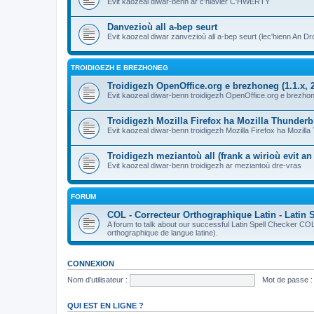
Evit kaozeal diwar-benn ar c'hlavier C'HWERTY
Danvezioù all a-bep seurt
Evit kaozeal diwar zanvezioù all a-bep seurt (lec'hienn An Dro
TROIDIGEZH E BREZHONEG
Troidigezh OpenOffice.org e brezhoneg (1.1.x, 2
Evit kaozeal diwar-benn troidigezh OpenOffice.org e brezhone
Troidigezh Mozilla Firefox ha Mozilla Thunder
Evit kaozeal diwar-benn troidigezh Mozilla Firefox ha Mozill
Troidigezh meziantoù all (frank a wirioù evit a
Evit kaozeal diwar-benn troidigezh ar meziantoù dre-vras
FORUM
COL - Correcteur Orthographique Latin - Latin 
A forum to talk about our successful Latin Spell Checker C
orthographique de langue latine).
CONNEXION
Nom d’utilisateur :
Mot de passe :
QUI EST EN LIGNE ?