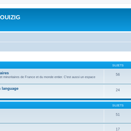
ROUIZIG
SUJETS
aires
56
 et minoritaires de France et du monde entier. C'est aussi un espace
on language
24
SUJETS
51
17