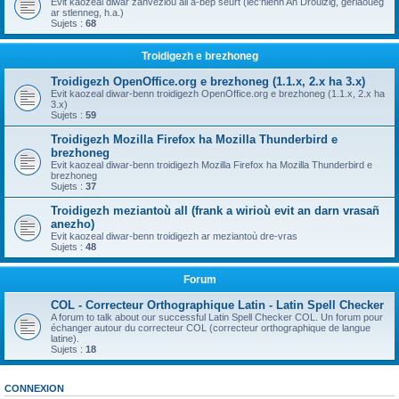
Evit kaozeal diwar zanvezioù all a-bep seurt (lec'hienn An Drouizig, geriaoueg
ar stlenneg, h.a.)
Sujets :
68
Troidigezh e brezhoneg
Troidigezh OpenOffice.org e brezhoneg (1.1.x, 2.x ha 3.x)
Evit kaozeal diwar-benn troidigezh OpenOffice.org e brezhoneg (1.1.x, 2.x ha
3.x)
Sujets :
59
Troidigezh Mozilla Firefox ha Mozilla Thunderbird e
brezhoneg
Evit kaozeal diwar-benn troidigezh Mozilla Firefox ha Mozilla Thunderbird e
brezhoneg
Sujets :
37
Troidigezh meziantoù all (frank a wirioù evit an darn vrasañ
anezho)
Evit kaozeal diwar-benn troidigezh ar meziantoù dre-vras
Sujets :
48
Forum
COL - Correcteur Orthographique Latin - Latin Spell Checker
A forum to talk about our successful Latin Spell Checker COL. Un forum pour
échanger autour du correcteur COL (correcteur orthographique de langue
latine).
Sujets :
18
CONNEXION