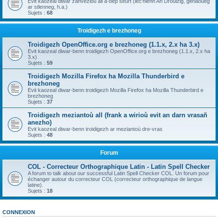
Evit kaozeal diwar zanvezioù all a-bep seurt (lec'hienn An Drouizig, geriaoueg
ar stlenneg, h.a.)
Sujets :
68
Troidigezh e brezhoneg
Troidigezh OpenOffice.org e brezhoneg (1.1.x, 2.x ha 3.x)
Evit kaozeal diwar-benn troidigezh OpenOffice.org e brezhoneg (1.1.x, 2.x ha
3.x)
Sujets :
59
Troidigezh Mozilla Firefox ha Mozilla Thunderbird e
brezhoneg
Evit kaozeal diwar-benn troidigezh Mozilla Firefox ha Mozilla Thunderbird e
brezhoneg
Sujets :
37
Troidigezh meziantoù all (frank a wirioù evit an darn vrasañ
anezho)
Evit kaozeal diwar-benn troidigezh ar meziantoù dre-vras
Sujets :
48
Forum
COL - Correcteur Orthographique Latin - Latin Spell Checker
A forum to talk about our successful Latin Spell Checker COL. Un forum pour
échanger autour du correcteur COL (correcteur orthographique de langue
latine).
Sujets :
18
CONNEXION