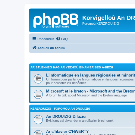
Korvigelloù An D
Foromoù KERZROUIZIG
Raccourcis
FAQ
Accueil du forum
AR STLENNEG HAG AR YEZHOÙ BIHAN ER BED A-BEZH
L'informatique en langues régionales et minorit
Un forum pour parler de l'informatique en langues régionales
pour collecter les dépêches.
Microsoft et le breton - Microsoft and the Bret
A forum to talk about Microsoft and the Breton language
KERZROUIZIG - FOROMOÙ AN DROUIZIG
An DROUIZIG Difazier
Evit kaozeal diwar-benn an difazier brezhonek
Ar c'hlavier C'HWERTY