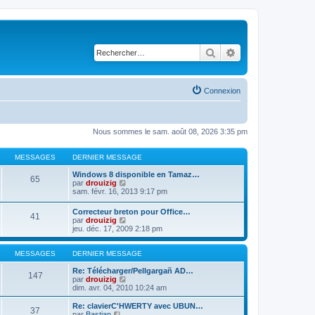
Rechercher
Recherche avancé
Connexion
Nous sommes le sam. août 08, 2026 3:35 pm
MESSAGES
DERNIER MESSAGE
Windows 8 disponible en Tamaz…
65
C
par
drouizig
o
sam. févr. 16, 2013 9:17 pm
n
s
Correcteur breton pour Office…
41
u
C
par
drouizig
l
o
jeu. déc. 17, 2009 2:18 pm
t
n
e
s
r
u
MESSAGES
DERNIER MESSAGE
l
l
e
t
Re: Télécharger/Pellgargañ AD…
147
d
e
C
par
drouizig
e
r
o
dim. avr. 04, 2010 10:24 am
r
l
n
n
e
s
Re: clavierC'HWERTY avec UBUN…
i
37
d
u
C
par
Bastian