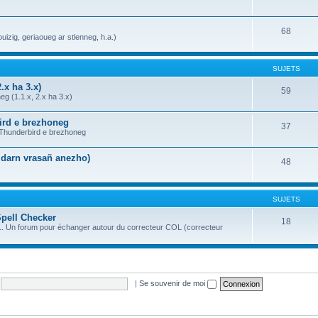
68
uizig, geriaoueg ar stlenneg, h.a.)
SUJETS
.x ha 3.x)
59
g (1.1.x, 2.x ha 3.x)
bird e brezhoneg
37
a Thunderbird e brezhoneg
n darn vrasañ anezho)
48
SUJETS
Spell Checker
18
OL. Un forum pour échanger autour du correcteur COL (correcteur
|
Se souvenir de moi