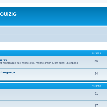
ROUIZIG
SUJETS
aires
56
 et minoritaires de France et du monde entier. C'est aussi un espace
on language
24
SUJETS
51
17