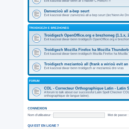
Evit kaozeal diwar-benn ar c'hlavier C'HWERTY
Danvezioù all a-bep seurt
Evit kaozeal diwar zanvezioù all a-bep seurt (lec'hienn An Dro
TROIDIGEZH E BREZHONEG
Troidigezh OpenOffice.org e brezhoneg (1.1.x, 2
Evit kaozeal diwar-benn troidigezh OpenOffice.org e brezhone
Troidigezh Mozilla Firefox ha Mozilla Thunder
Evit kaozeal diwar-benn troidigezh Mozilla Firefox ha Mozill
Troidigezh meziantoù all (frank a wirioù evit a
Evit kaozeal diwar-benn troidigezh ar meziantoù dre-vras
FORUM
COL - Correcteur Orthographique Latin - Latin 
A forum to talk about our successful Latin Spell Checker C
orthographique de langue latine).
CONNEXION
Nom d’utilisateur :
Mot de passe :
QUI EST EN LIGNE ?