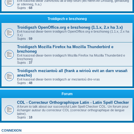
Evit kaozeal diwar zanvezioù all a-bep seurt (lec'hienn An Drouizig, geriaoueg
ar stlenneg, h.a.)
Sujets :
68
Troidigezh e brezhoneg
Troidigezh OpenOffice.org e brezhoneg (1.1.x, 2.x ha 3.x)
Evit kaozeal diwar-benn troidigezh OpenOffice.org e brezhoneg (1.1.x, 2.x ha
3.x)
Sujets :
59
Troidigezh Mozilla Firefox ha Mozilla Thunderbird e
brezhoneg
Evit kaozeal diwar-benn troidigezh Mozilla Firefox ha Mozilla Thunderbird e
brezhoneg
Sujets :
37
Troidigezh meziantoù all (frank a wirioù evit an darn vrasañ
anezho)
Evit kaozeal diwar-benn troidigezh ar meziantoù dre-vras
Sujets :
48
Forum
COL - Correcteur Orthographique Latin - Latin Spell Checker
A forum to talk about our successful Latin Spell Checker COL. Un forum pour
échanger autour du correcteur COL (correcteur orthographique de langue
latine).
Sujets :
18
CONNEXION