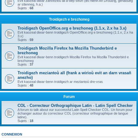
Evit kaozeal diwar zanvezioù all a-bep seurt (lec'hienn An Drouizig, geriaoueg
ar stlenneg, h.a.)
Sujets :
68
Troidigezh e brezhoneg
Troidigezh OpenOffice.org e brezhoneg (1.1.x, 2.x ha 3.x)
Evit kaozeal diwar-benn troidigezh OpenOffice.org e brezhoneg (1.1.x, 2.x ha
3.x)
Sujets :
59
Troidigezh Mozilla Firefox ha Mozilla Thunderbird e
brezhoneg
Evit kaozeal diwar-benn troidigezh Mozilla Firefox ha Mozilla Thunderbird e
brezhoneg
Sujets :
37
Troidigezh meziantoù all (frank a wirioù evit an darn vrasañ
anezho)
Evit kaozeal diwar-benn troidigezh ar meziantoù dre-vras
Sujets :
48
Forum
COL - Correcteur Orthographique Latin - Latin Spell Checker
A forum to talk about our successful Latin Spell Checker COL. Un forum pour
échanger autour du correcteur COL (correcteur orthographique de langue
latine).
Sujets :
18
CONNEXION