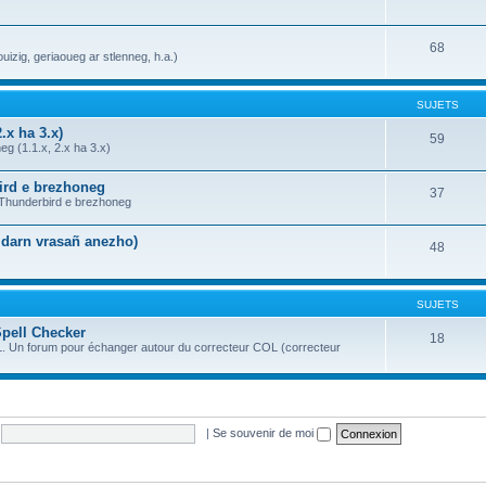
68
uizig, geriaoueg ar stlenneg, h.a.)
SUJETS
.x ha 3.x)
59
g (1.1.x, 2.x ha 3.x)
bird e brezhoneg
37
a Thunderbird e brezhoneg
n darn vrasañ anezho)
48
SUJETS
Spell Checker
18
OL. Un forum pour échanger autour du correcteur COL (correcteur
|
Se souvenir de moi