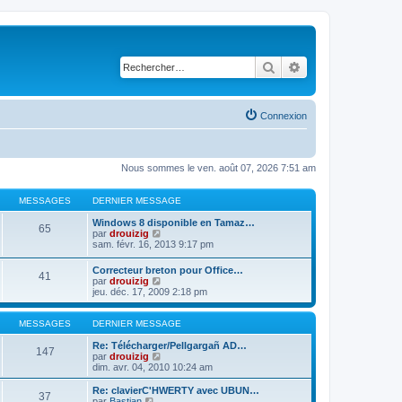
Rechercher
Recherche avancé
Connexion
Nous sommes le ven. août 07, 2026 7:51 am
MESSAGES
DERNIER MESSAGE
Windows 8 disponible en Tamaz…
65
C
par
drouizig
o
sam. févr. 16, 2013 9:17 pm
n
s
Correcteur breton pour Office…
41
u
C
par
drouizig
l
o
jeu. déc. 17, 2009 2:18 pm
t
n
e
s
r
u
MESSAGES
DERNIER MESSAGE
l
l
e
t
Re: Télécharger/Pellgargañ AD…
147
d
e
C
par
drouizig
e
r
o
dim. avr. 04, 2010 10:24 am
r
l
n
n
e
s
Re: clavierC'HWERTY avec UBUN…
i
37
d
u
C
par
Bastian