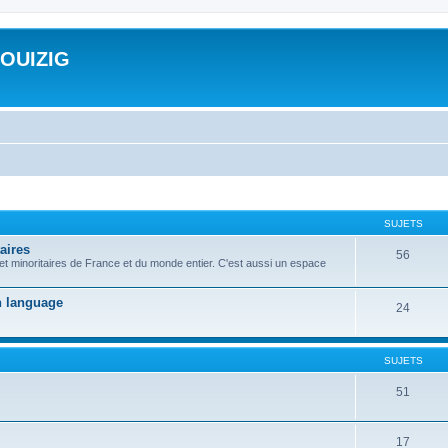
ROUIZIG
SUJETS
aires
56
 et minoritaires de France et du monde entier. C'est aussi un espace
on language
24
SUJETS
51
17