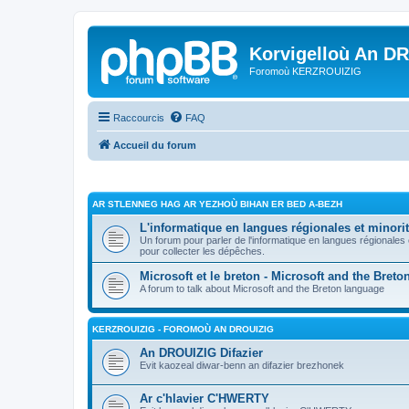
Korvigelloù An D
Foromoù KERZROUIZIG
Raccourcis
FAQ
Accueil du forum
AR STLENNEG HAG AR YEZHOÙ BIHAN ER BED A-BEZH
L'informatique en langues régionales et minorit
Un forum pour parler de l'informatique en langues régionales
pour collecter les dépêches.
Microsoft et le breton - Microsoft and the Bret
A forum to talk about Microsoft and the Breton language
KERZROUIZIG - FOROMOÙ AN DROUIZIG
An DROUIZIG Difazier
Evit kaozeal diwar-benn an difazier brezhonek
Ar c'hlavier C'HWERTY