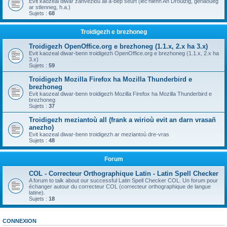
Evit kaozeal diwar zanvezioù all a-bep seurt (lec'hienn An Drouizig, geriaoueg
ar stlenneg, h.a.)
Sujets :
68
Troidigezh e brezhoneg
Troidigezh OpenOffice.org e brezhoneg (1.1.x, 2.x ha 3.x)
Evit kaozeal diwar-benn troidigezh OpenOffice.org e brezhoneg (1.1.x, 2.x ha
3.x)
Sujets :
59
Troidigezh Mozilla Firefox ha Mozilla Thunderbird e
brezhoneg
Evit kaozeal diwar-benn troidigezh Mozilla Firefox ha Mozilla Thunderbird e
brezhoneg
Sujets :
37
Troidigezh meziantoù all (frank a wirioù evit an darn vrasañ
anezho)
Evit kaozeal diwar-benn troidigezh ar meziantoù dre-vras
Sujets :
48
Forum
COL - Correcteur Orthographique Latin - Latin Spell Checker
A forum to talk about our successful Latin Spell Checker COL. Un forum pour
échanger autour du correcteur COL (correcteur orthographique de langue
latine).
Sujets :
18
CONNEXION