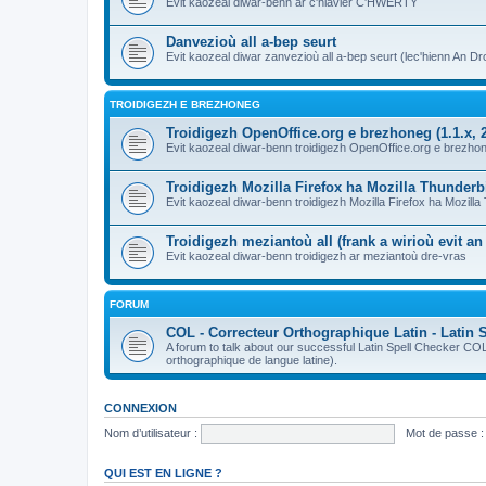
Evit kaozeal diwar-benn ar c'hlavier C'HWERTY
Danvezioù all a-bep seurt
Evit kaozeal diwar zanvezioù all a-bep seurt (lec'hienn An Dro
TROIDIGEZH E BREZHONEG
Troidigezh OpenOffice.org e brezhoneg (1.1.x, 2
Evit kaozeal diwar-benn troidigezh OpenOffice.org e brezhone
Troidigezh Mozilla Firefox ha Mozilla Thunder
Evit kaozeal diwar-benn troidigezh Mozilla Firefox ha Mozill
Troidigezh meziantoù all (frank a wirioù evit a
Evit kaozeal diwar-benn troidigezh ar meziantoù dre-vras
FORUM
COL - Correcteur Orthographique Latin - Latin 
A forum to talk about our successful Latin Spell Checker C
orthographique de langue latine).
CONNEXION
Nom d’utilisateur :
Mot de passe :
QUI EST EN LIGNE ?