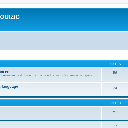
ROUIZIG
SUJETS
aires
56
 et minoritaires de France et du monde entier. C'est aussi un espace
on language
24
SUJETS
51
17