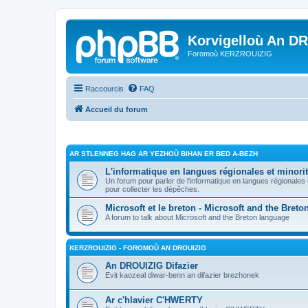
Korvigelloù An D
Foromoù KERZROUIZIG
Raccourcis
FAQ
Accueil du forum
AR STLENNEG HAG AR YEZHOÙ BIHAN ER BED A-BEZH
L'informatique en langues régionales et minorit
Un forum pour parler de l'informatique en langues régionales
pour collecter les dépêches.
Microsoft et le breton - Microsoft and the Bret
A forum to talk about Microsoft and the Breton language
KERZROUIZIG - FOROMOÙ AN DROUIZIG
An DROUIZIG Difazier
Evit kaozeal diwar-benn an difazier brezhonek
Ar c'hlavier C'HWERTY