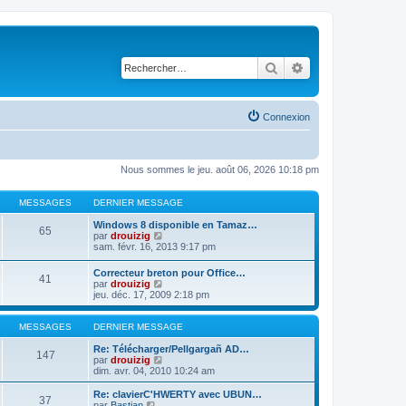
Rechercher
Recherche avancé
Connexion
Nous sommes le jeu. août 06, 2026 10:18 pm
MESSAGES
DERNIER MESSAGE
Windows 8 disponible en Tamaz…
65
C
par
drouizig
o
sam. févr. 16, 2013 9:17 pm
n
s
Correcteur breton pour Office…
41
u
C
par
drouizig
l
o
jeu. déc. 17, 2009 2:18 pm
t
n
e
s
r
u
MESSAGES
DERNIER MESSAGE
l
l
e
t
Re: Télécharger/Pellgargañ AD…
147
d
e
C
par
drouizig
e
r
o
dim. avr. 04, 2010 10:24 am
r
l
n
n
e
s
Re: clavierC'HWERTY avec UBUN…
i
37
d
u
C
par
Bastian