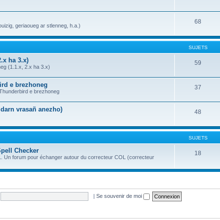
68
uizig, geriaoueg ar stlenneg, h.a.)
SUJETS
.x ha 3.x)
59
g (1.1.x, 2.x ha 3.x)
bird e brezhoneg
37
a Thunderbird e brezhoneg
n darn vrasañ anezho)
48
SUJETS
Spell Checker
18
OL. Un forum pour échanger autour du correcteur COL (correcteur
|
Se souvenir de moi