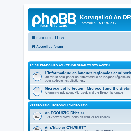
Korvigelloù An D
Foromoù KERZROUIZIG
Raccourcis
FAQ
Accueil du forum
AR STLENNEG HAG AR YEZHOÙ BIHAN ER BED A-BEZH
L'informatique en langues régionales et minorit
Un forum pour parler de l'informatique en langues régionales
pour collecter les dépêches.
Microsoft et le breton - Microsoft and the Bret
A forum to talk about Microsoft and the Breton language
KERZROUIZIG - FOROMOÙ AN DROUIZIG
An DROUIZIG Difazier
Evit kaozeal diwar-benn an difazier brezhonek
Ar c'hlavier C'HWERTY