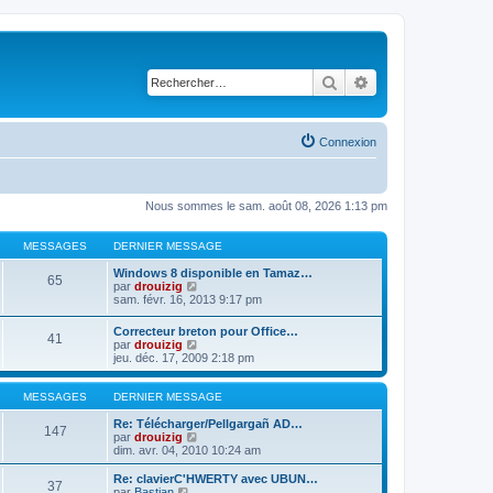
Rechercher
Recherche avancé
Connexion
Nous sommes le sam. août 08, 2026 1:13 pm
MESSAGES
DERNIER MESSAGE
Windows 8 disponible en Tamaz…
65
C
par
drouizig
o
sam. févr. 16, 2013 9:17 pm
n
s
Correcteur breton pour Office…
41
u
C
par
drouizig
l
o
jeu. déc. 17, 2009 2:18 pm
t
n
e
s
r
u
MESSAGES
DERNIER MESSAGE
l
l
e
t
Re: Télécharger/Pellgargañ AD…
147
d
e
C
par
drouizig
e
r
o
dim. avr. 04, 2010 10:24 am
r
l
n
n
e
s
Re: clavierC'HWERTY avec UBUN…
i
37
d
u
C
par
Bastian