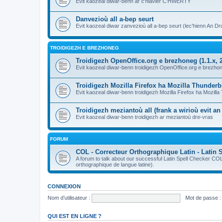
Evit kaozeal diwar-benn ar c'hlavier C'HWERTY
Danvezioù all a-bep seurt
Evit kaozeal diwar zanvezioù all a-bep seurt (lec'hienn An Dro
TROIDIGEZH E BREZHONEG
Troidigezh OpenOffice.org e brezhoneg (1.1.x, 2
Evit kaozeal diwar-benn troidigezh OpenOffice.org e brezhone
Troidigezh Mozilla Firefox ha Mozilla Thunder
Evit kaozeal diwar-benn troidigezh Mozilla Firefox ha Mozill
Troidigezh meziantoù all (frank a wirioù evit a
Evit kaozeal diwar-benn troidigezh ar meziantoù dre-vras
FORUM
COL - Correcteur Orthographique Latin - Latin 
A forum to talk about our successful Latin Spell Checker C
orthographique de langue latine).
CONNEXION
Nom d’utilisateur :
Mot de passe :
QUI EST EN LIGNE ?