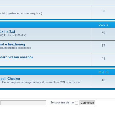
68
uizig, geriaoueg ar stlenneg, h.a.)
SUJETS
.x ha 3.x)
59
g (1.1.x, 2.x ha 3.x)
bird e brezhoneg
37
a Thunderbird e brezhoneg
n darn vrasañ anezho)
48
SUJETS
Spell Checker
18
OL. Un forum pour échanger autour du correcteur COL (correcteur
|
Se souvenir de moi