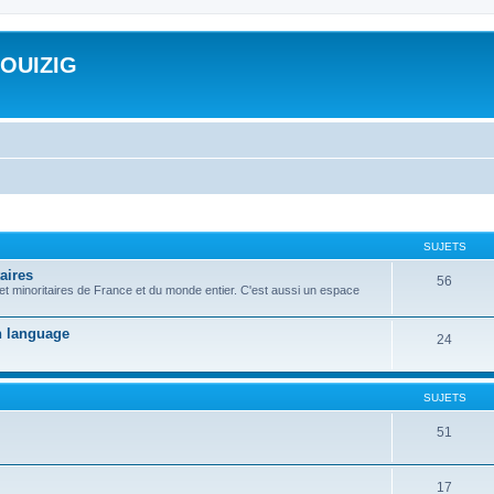
ROUIZIG
SUJETS
aires
56
 et minoritaires de France et du monde entier. C'est aussi un espace
on language
24
SUJETS
51
17